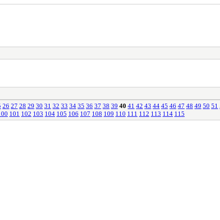
5
26
27
28
29
30
31
32
33
34
35
36
37
38
39
40
41
42
43
44
45
46
47
48
49
50
51
100
101
102
103
104
105
106
107
108
109
110
111
112
113
114
115