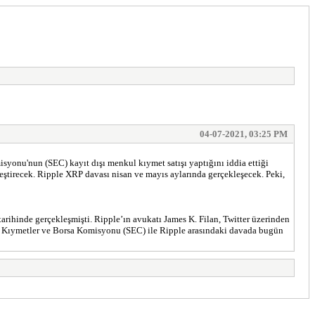
04-07-2021, 03:25 PM
yonu'nun (SEC) kayıt dışı menkul kıymet satışı yaptığını iddia ettiği
eştirecek. Ripple XRP davası nisan ve mayıs aylarında gerçekleşecek. Peki,
hinde gerçekleşmişti. Ripple’ın avukatı James K. Filan, Twitter üzerinden
kul Kıymetler ve Borsa Komisyonu (SEC) ile Ripple arasındaki davada bugün