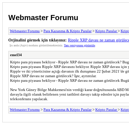
Webmaster Forumu
Webmaster Forumu
>
Para Kazanma & Kripto Paralar
>
Kripto Paralar
>
Kript
Orjinalini görmek için tıklayınız:
Ripple XRP davası ne zaman görülec
Şu anda (Arşiv) modunu görüntülemektesiniz.
Tam versiyorunu görüntüle
.
emel34
Kripto para piyasası bekliyor - Ripple XRP davası ne zaman görülecek? Bug
Kripto para piyasası Ripple XRP davasını bekliyor. Ripple XRP davası için 
Ripple ve iki yöneticisine açtığı davanın ilk duruşması 22 Şubat 2021’de gö
Ripple XRP davası ne zaman görülecek? İşte, ayrıntılar.
Kripto para piyasası bekliyor - Ripple XRP davası ne zaman görülecek Bugü
New York Güney Bölge Mahkemesi'nin verdiği karar doğrultusunda ABD Menku
davayla ilgili olarak belirlenen yeni tarihleri davayı takip edenler için
telekonferans yapılacak.
Webmaster Forumu
>
Para Kazanma & Kripto Paralar
>
Kripto Paralar
>
Kript