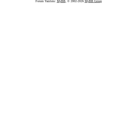
Forum Yazılımı:
MyBB
, © 2002-2026
MyBB Group