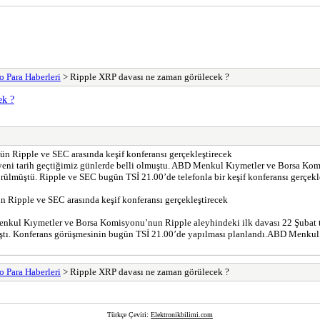
o Para Haberleri
> Ripple XRP davası ne zaman görülecek ?
ek ?
ün Ripple ve SEC arasında keşif konferansı gerçekleştirecek
yeni tarih geçtiğimiz günlerde belli olmuştu. ABD Menkul Kıymetler ve Borsa Komis
rülmüştü. Ripple ve SEC bugün TSİ 21.00’de telefonla bir keşif konferansı gerçekl
n Ripple ve SEC arasında keşif konferansı gerçekleştirecek
l Kıymetler ve Borsa Komisyonu’nun Ripple aleyhindeki ilk davası 22 Şubat tari
 paylaştı. Konferans görüşmesinin bugün TSİ 21.00’de yapılması planlandı.ABD Men
o Para Haberleri
> Ripple XRP davası ne zaman görülecek ?
Türkçe Çeviri:
Elektronikbilimi.com