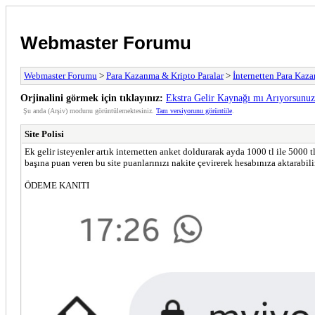
Webmaster Forumu
Webmaster Forumu
>
Para Kazanma & Kripto Paralar
>
İnternetten Para Kaz
Orjinalini görmek için tıklayınız:
Ekstra Gelir Kaynağı mı Arıyorsunuz
Şu anda (Arşiv) modunu görüntülemektesiniz.
Tam versiyorunu görüntüle
.
Site Polisi
Ek gelir isteyenler artık internetten anket doldurarak ayda 1000 tl ile 5000
başına puan veren bu site puanlarınızı nakite çevirerek hesabınıza aktarabili
ÖDEME KANITI