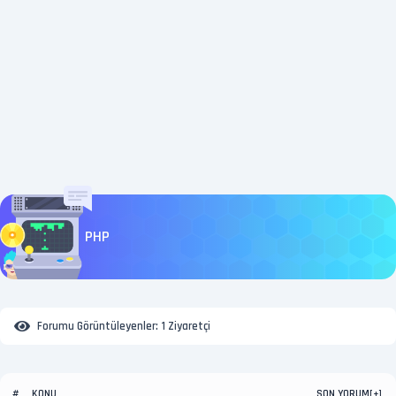
PHP
Forumu Görüntüleyenler:
1 Ziyaretçi
KONU
SON YORUM
#
[
+
]