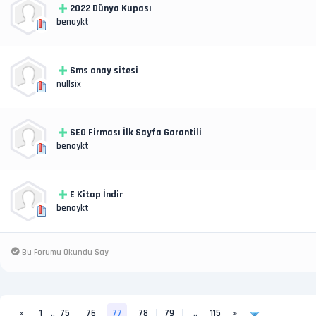
2022 Dünya Kupası
benaykt
Sms onay sitesi
nullsix
SEO Firması İlk Sayfa Garantili
benaykt
E Kitap İndir
benaykt
Bu Forumu Okundu Say
«
1
..
75
76
77
78
79
..
115
»