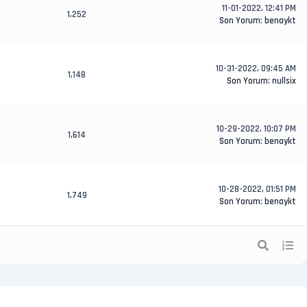
11-01-2022, 12:41 PM
1,252
Son Yorum
:
benaykt
10-31-2022, 09:45 AM
1,148
Son Yorum
:
nullsix
10-29-2022, 10:07 PM
1,614
Son Yorum
:
benaykt
10-28-2022, 01:51 PM
1,749
Son Yorum
:
benaykt