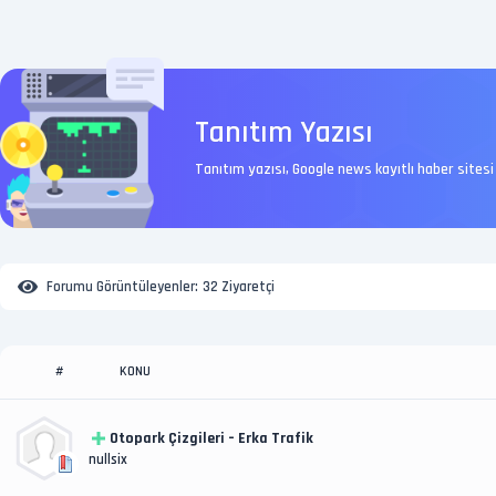
Tanıtım Yazısı
Tanıtım yazısı, Google news kayıtlı haber sitesi
Forumu Görüntüleyenler:
32 Ziyaretçi
KONU
#
Otopark Çizgileri – Erka Trafik
nullsix