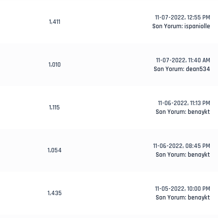
11-07-2022, 12:55 PM
1,411
Son Yorum
:
ispaniolle
11-07-2022, 11:40 AM
1,010
Son Yorum
:
dean534
11-06-2022, 11:13 PM
1,115
Son Yorum
:
benaykt
11-06-2022, 08:45 PM
1,054
Son Yorum
:
benaykt
11-05-2022, 10:00 PM
1,435
Son Yorum
:
benaykt