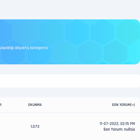
pıldığı alışveriş kategorisi
R
OKUNMA
SON YORUM
[
+
]
11-07-2022, 02:15 PM
1,073
Son Yorum
:
nullsix