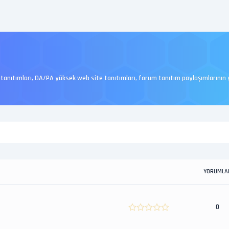
 tanıtımları, DA/PA yüksek web site tanıtımları, forum tanıtım paylaşımlarının ya
YORUMLA
0