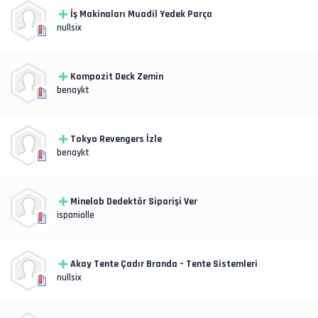
İş Makinaları Muadil Yedek Parça
nullsix
Kompozit Deck Zemin
benaykt
Tokyo Revengers İzle
benaykt
Minelab Dedektör Siparişi Ver
ispaniolle
Akay Tente Çadır Branda – Tente Sistemleri
nullsix