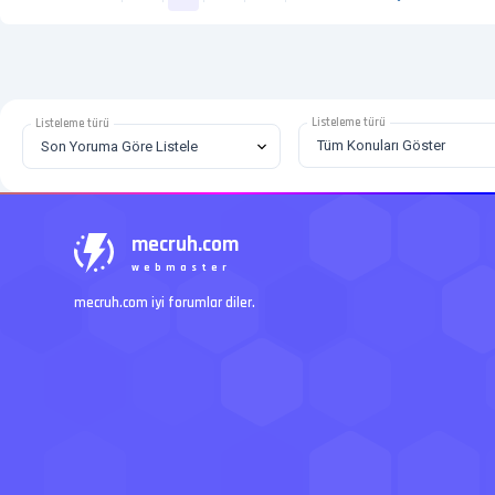
Listeleme türü
Listeleme türü
mecruh.com
webmaster
mecruh.com iyi forumlar diler.