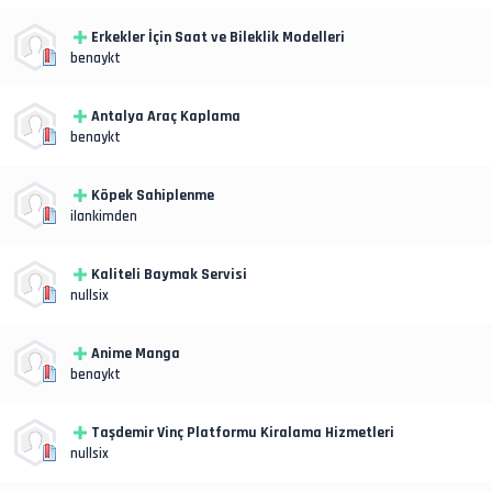
Erkekler İçin Saat ve Bileklik Modelleri
benaykt
Antalya Araç Kaplama
benaykt
Köpek Sahiplenme
ilankimden
Kaliteli Baymak Servisi
nullsix
Anime Manga
benaykt
Taşdemir Vinç Platformu Kiralama Hizmetleri
nullsix