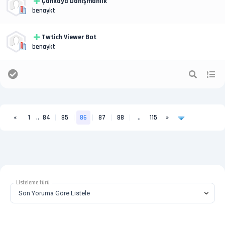
Çankaya Danışmanlık
benaykt
Twtich Viewer Bot
benaykt
«
1
..
84
85
86
87
88
..
115
»
Listeleme türü