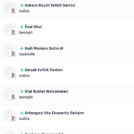
Ankara Bosch Yetkili Servisi
nullsix
Özel OKul
benaykt
Kedi Maması Satın Al
ispaniolle
Gerçek Evlilik İlanları
nullsix
Otel Buklet Malzemeleri
benaykt
Orhangazi Oto Ekspertiz İletişim
nullsix