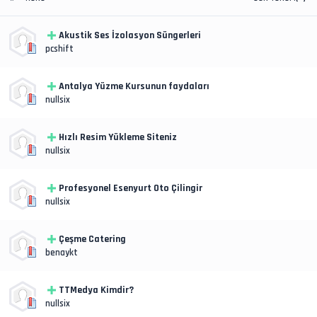
Akustik Ses İzolasyon Süngerleri
pcshift
Antalya Yüzme Kursunun faydaları
nullsix
Hızlı Resim Yükleme Siteniz
nullsix
Profesyonel Esenyurt Oto Çilingir
nullsix
Çeşme Catering
benaykt
TTMedya Kimdir?
nullsix