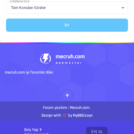
Listeleme türü
mecruh.com
webmaster
mecruh.com iyi forumlar diler.
Forum yazılımı :
Mecruh.com
.
Design with
by MyBBDizayn
Giriş Yap
ÜYE OL