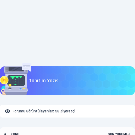
Tanıtım Yazısı
Forumu Görüntüleyenler:
58 Ziyaretçi
KONU
SON YORUM
#
[
+
]