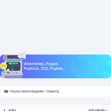
Webmoney, Paypal,
Paykasa, 2CO, Paykwik
İnternet Bankacılık
İşlemleri
Forumu Görüntüleyenler:
1 Ziyaretçi
KONU
SON YORUM
#
[
+
]