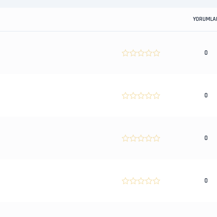
YORUMLA
0
0
0
0