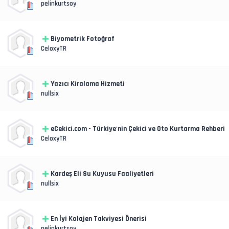
pelinkurtsoy
Biyometrik Fotoğraf
CeloxyTR
Yazıcı Kiralama Hizmeti
nullsix
eCekici.com - Türkiye'nin Çekici ve Oto Kurtarma Rehberi
CeloxyTR
Kardeş Eli Su Kuyusu Faaliyetleri
nullsix
En İyi Kolajen Takviyesi Önerisi
pelinkurtsoy