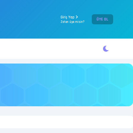
Giriş Yap
ÜYE OL
Zaten üye misin?