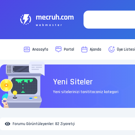
mecruh.com
webmaster
Anasayfa
Portal
Ajanda
Üye Listes
Yeni Siteler
Yeni sitelerinizi tanititacaniz kategori
Forumu Görüntüleyenler:
82 Ziyaretçi