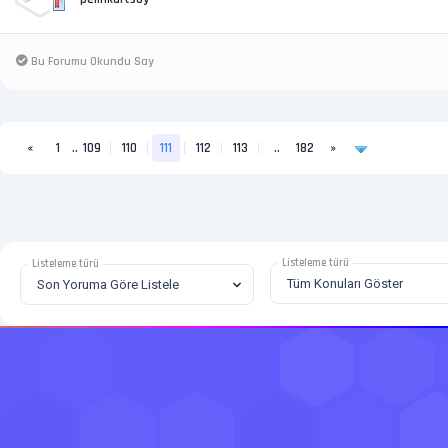
Bu Forumu Okundu Say
«
1
..
109
110
111
112
113
..
182
»
Listeleme türü
Listeleme türü