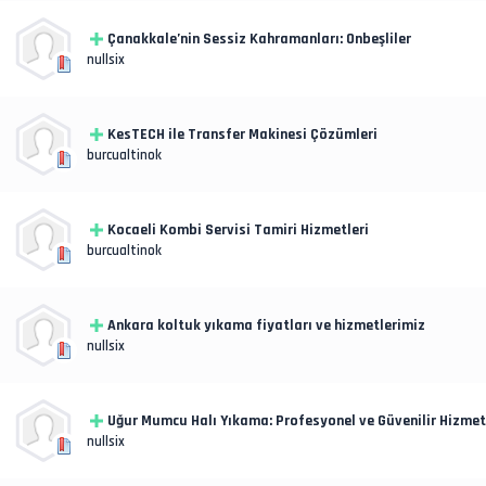
Çanakkale’nin Sessiz Kahramanları: Onbeşliler
nullsix
KesTECH ile Transfer Makinesi Çözümleri
burcualtinok
Kocaeli Kombi Servisi Tamiri Hizmetleri
burcualtinok
Ankara koltuk yıkama fiyatları ve hizmetlerimiz
nullsix
Uğur Mumcu Halı Yıkama: Profesyonel ve Güvenilir Hizmetl
nullsix