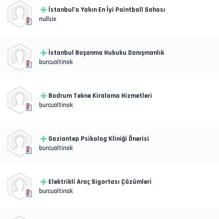
İstanbul’a Yakın En İyi Paintball Sahası
nullsix
İstanbul Boşanma Hukuku Danışmanlık
burcualtinok
Bodrum Tekne Kiralama Hizmetleri
burcualtinok
Gaziantep Psikolog Kliniği Önerisi
burcualtinok
Elektrikli Araç Sigortası Çözümleri
burcualtinok