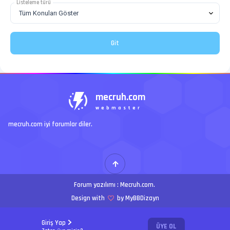
Listeleme türü
mecruh.com
webmaster
mecruh.com iyi forumlar diler.
Forum yazılımı :
Mecruh.com
.
Design with
by MyBBDizayn
Giriş Yap
ÜYE OL