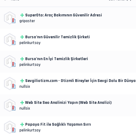
SuperOto: Araç Bakımının Güvenilir Adresi
griposter
Bursa’nın Güvenilir Temizlik Şirketi
pelinkurtsoy
Bursa’nın En İyi Temizlik Şirketleri
pelinkurtsoy
Sevgiliotizm.com - Otizmli Bireyler İçin Sevgi Dolu Bir Dünya
nullsix
Web Site Seo Analinizi Yapın (Web Site Analizi)
nullsix
Papaya Fit ile Sağlıklı Yaşamın Sırrı
pelinkurtsoy