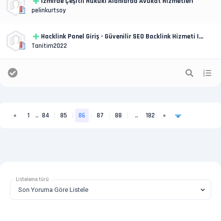
İzmirde Çeşitli Hukuki Alanlarda Avukat Hizmetleri
pelinkurtsoy
Hacklink Panel Giriş - Güvenilir SEO Backlink Hizmeti |
Hacklink
Tanitim2022
«
1
..
84
85
86
87
88
..
182
»
Listeleme türü