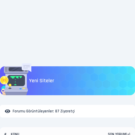
Yeni Siteler
Forumu Görüntüleyenler:
87 Ziyaretçi
KONU
SON YORUM
#
[
+
]