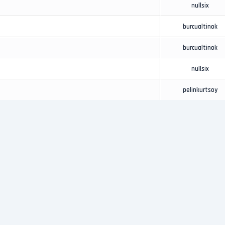
nullsix
burcualtinok
burcualtinok
nullsix
pelinkurtsoy