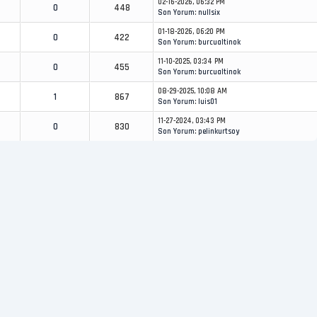
02-16-2026, 06:32 PM
0
448
Son Yorum
:
nullsix
01-18-2026, 06:20 PM
0
422
Son Yorum
:
burcualtinok
11-10-2025, 03:34 PM
0
455
Son Yorum
:
burcualtinok
08-29-2025, 10:08 AM
1
867
Son Yorum
:
luis01
11-27-2024, 03:43 PM
0
830
Son Yorum
:
pelinkurtsoy