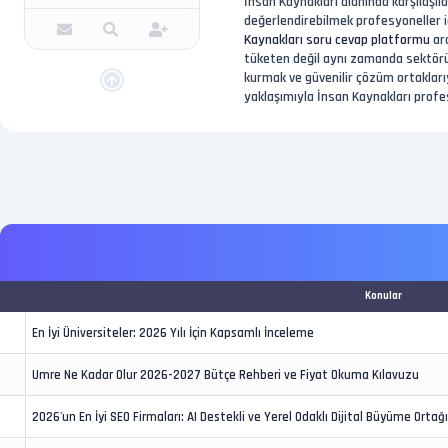
İnsan Kaynakları alanında karşılaşıl
değerlendirebilmek profesyoneller iç
Kaynakları soru cevap platformu
ara
tüketen değil aynı zamanda sektörün 
kurmak ve güvenilir çözüm ortaklarıy
yaklaşımıyla İnsan Kaynakları profes
Konular
En İyi Üniversiteler: 2026 Yılı İçin Kapsamlı İnceleme
Umre Ne Kadar Olur 2026-2027 Bütçe Rehberi ve Fiyat Okuma Kılavuzu
2026'un En İyi SEO Firmaları: AI Destekli ve Yerel Odaklı Dijital Büyüme Ortağ