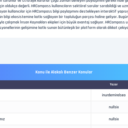
an sorunlar ve stratejik kararlar çoğu zaman deneyim paylaşımını gerekli hale ge
in oldukça değerli. HRCompass kullanıcıların sektörel sorular sorabildiği ve uzma
yan kullanıcılar için HRCompass bilgi paylaşımını destekleyen interaktif yapısıy
bilgi ekosistemine katkı sağlayan bir topluluğun parçası haline geliyor. Bugünü
la çalışmak İnsan Kaynakları ekipleri için büyük avantaj sağlıyor. HRCompass uzm
yonellerinin gelişimine katkı sunan bütünleşik bir platform olarak dikkat çekiyo
Konu ile Alakalı Benzer Konular
Yazar
inurdemirelseo
nullsix
ınız
nullsix