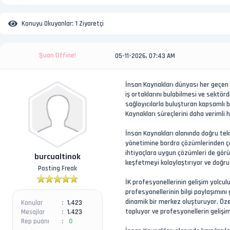
Konuyu Okuyanlar:
1 Ziyaretçi
Şuan Offine!
05-11-2026, 07:43 AM
İnsan Kaynakları dünyası her geçen yı
iş ortaklarını bulabilmesi ve sektö
sağlayıcılarla buluşturan kapsamlı b
Kaynakları süreçlerini daha verimli
İnsan Kaynakları alanında doğru tekno
yönetimine bordro çözümlerinden çal
ihtiyaçlara uygun çözümleri de görün
burcualtinok
keşfetmeyi kolaylaştırıyor ve doğru i
Posting Freak
İK profesyonellerinin gelişim yolcul
profesyonellerinin bilgi paylaşımını
dinamik bir merkez oluşturuyor. Öze
Konular
1,423
topluyor ve profesyonellerin gelişim
Mesajlar
1,423
Rep puanı
0