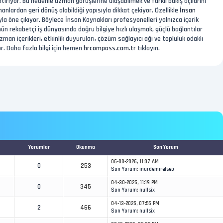
tiriyor. Bu nedenle uzman görüşlerine ulaşabilmek ve farklı bakış açılarını
nlardan geri dönüş alabildiği yapısıyla dikkat çekiyor. Özellikle
İnsan
la öne çıkıyor. Böylece İnsan Kaynakları profesyonelleri yalnızca içerik
n rekabetçi iş dünyasında doğru bilgiye hızlı ulaşmak, güçlü bağlantılar
an içerikleri, etkinlik duyuruları, çözüm sağlayıcı ağı ve topluluk odaklı
r. Daha fazla bilgi için hemen
hrcompass.com.tr
tıklayın.
Yorumlar
Okunma
Son Yorum
06-03-2026, 11:07 AM
0
253
Son Yorum
:
inurdemirelseo
04-30-2026, 11:19 PM
0
345
Son Yorum
:
nullsix
04-13-2026, 07:56 PM
2
466
Son Yorum
:
nullsix