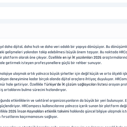
l daha dijital, daha hızlı ve daha veri odaklı bir yapıya dönüşüyor. Bu dönüşümle
rdeki gelişmeleri yakından takip edebilmesi büyük önem taşıyor. Bu noktada HRCo
ir platform olarak öne çıkıyor. Özellikle
en iyi İK yazılımları 2026
araştırmalarınd
 hale getirmek isteyen profesyonellere güçlü bir rehber sunuyor.
lojiye ulaşmak artık yalnızca büyük şirketler için değil küçük ve orta ölçekli iş
ışan deneyimine kadar birçok alanda dijital araçlara ihtiyaç duyuluyor. HRComp
ür hale getiriyor. Özellikle
Türkiye’de İK çözüm sağlayıcıları listesi
arayan prof
ş ortaklarını bulma sürecini hızlandırıyor.
uğunda etkinliklerin ve sektörel organizasyonların da büyük bir yeri bulunuyor. 
 güçlendiriyor. HRCompass kullanıcılarına yalnızca içerik sunan bir platform de
llikle
2026 İnsan Kaynakları etkinlik takvimi
hakkında güncel bilgiye ulaşmak ist
 fırsatlarını kaçırmamasını sağlıyor.