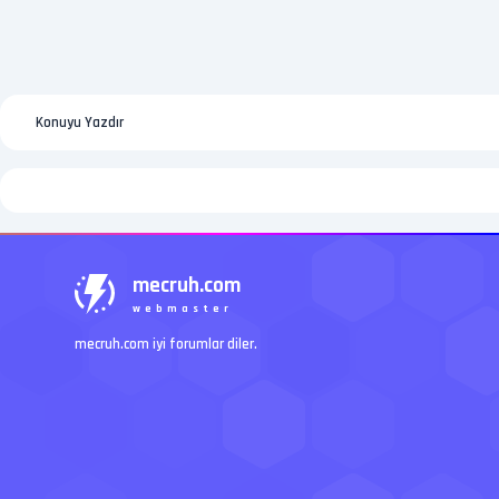
Konuyu Yazdır
mecruh.com
webmaster
mecruh.com iyi forumlar diler.