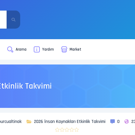
i
Arama
Yardım
Market
tkinlik Takvimi
burcualtinok
2026 İnsan Kaynakları Etkinlik Takvimi
0
2