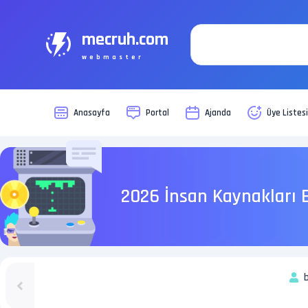
mecruh.com
webmaster
Anasayfa
Portal
Ajanda
Üye Listes
2026 İnsan Kaynakları E