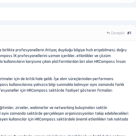
Cevapla
#1
 birlikte profesyonellerin ihtiyaç duyduğu bilgiye hızlı erişebilmesi, doğru
mpass İK profesyonellerini uzman içerikler, etkinlikler ve çözüm
a kullanıcıların karşısına çıkan platformlardan biri olan HRCompass İnsan
letmeler için de kritik hale geldi. İşe alım süreçlerinden performans
ass kullanıcılarına yalnızca bilgi sunmakla kalmıyor aynı zamanda farklı
esyoneller için HRCompass sektörde faaliyet gösteren firmaları
Eğitimler, zirveler, webinarlar ve networking buluşmaları sektör
ğil aynı zamanda sektörde gerçekleşen organizasyonları takip edebilecekleri
eyen kullanıcılar için HRCompass sektördeki önemli etkinlikleri tek noktada