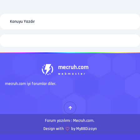
Konuyu Yazdır
mecruh.com
webmaster
mecruh.com iyi forumlar diler.
Forum yazılımı :
Mecruh.com
.
Design with
by MyBBDizayn