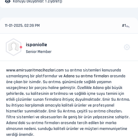
Konuyu Okuyanlar:
1 Ziyaretçi
11-01-2025, 02:39 PM
#1
ispaniolle
Senior Member
www.emirsuaritmacihazlari.com
su arıtma sistemleri konusunda
uzmanlaşmış bir platformdur ve
Adana su arıtma firmaları
arasında
öne çıkan bir isimdir. Su arıtma, günümüzde sağlıklı yaşamın
vazgeçilmez bir parçası haline gelmiştir. Özellikle Adana gibi büyük
şehirlerde, su kalitesinin artırılması ve sağlıklı içme suyu temini için
etkili çözümler sunan firmalara ihtiyaç duyulmaktadır. Emir Su Arıtma,
bu ihtiyacı karşılamak amacıyla kaliteli ürünler ve profesyonel
hizmetler sunmaktadır. Emir Su Arıtma, çeşitli su arıtma cihazları,
filtre sistemleri ve aksesuarları ile geniş bir ürün yelpazesine sahiptir.
Adana'daki su arıtma firmaları arasında tercih edilen bir marka
olmasının nedeni, sunduğu kaliteli ürünler ve müşteri memnuniyetine
verdiği önemdir.