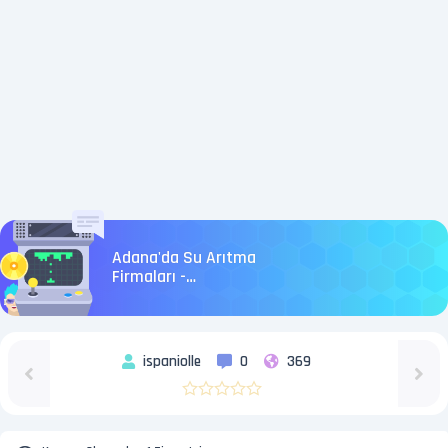
Adana'da Su Arıtma
Firmaları -
emirsuaritmacihazlari
ispaniolle
0
369