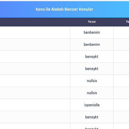
Konu ile Alakalı Benzer Konular
Yazar
Y
benbenim
benbenim
benaykt
benaykt
nullsix
nullsix
ispaniolle
benaykt