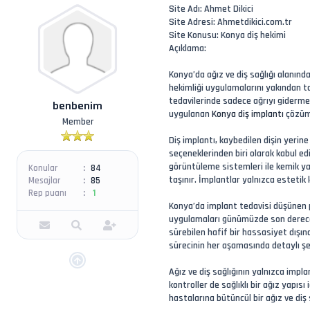
Site Adı: Ahmet Dikici
Site Adresi: Ahmetdikici.com.tr
Site Konusu: Konya diş hekimi
Açıklama:
Konya’da ağız ve diş sağlığı alanınd
hekimliği uygulamalarını yakından t
tedavilerinde sadece ağrıyı giderme
benbenim
uygulanan
Konya diş implantı
çözüml
Member
Diş implantı, kaybedilen dişin yeri
seçeneklerinden biri olarak kabul ed
görüntüleme sistemleri ile kemik yap
Konular
84
taşınır. İmplantlar yalnızca esteti
Mesajlar
85
Rep puanı
1
Konya’da implant tedavisi düşünen p
uygulamaları günümüzde son derece k
sürebilen hafif bir hassasiyet dışın
sürecinin her aşamasında detaylı şek
Ağız ve diş sağlığının yalnızca impla
kontroller de sağlıklı bir ağız yapı
hastalarına bütüncül bir ağız ve diş 