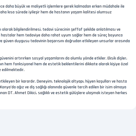
lece daha büyük ve maliyetli işlemlere gerek kalmadan erken müdahale ile
em daha kısa sürede iyileşir hem de hastanın yaşam kalitesi olumsuz
olarak bilgilendirilmesi, tedavi sürecinin şeffaf şekilde anlatılması ve
nde hastalar hem tedaviye daha rahat uyum sağlar hem de süreç boyunca
 ve güven duygusu tedavinin başarısını doğrudan etkileyen unsurlar arasında
güvenini artırırken sosyal yaşamlarını da olumlu yönde etkiler. Eksik dişler,
rının hem fonksiyonel hem de estetik beklentilerini dikkate alarak kişiye özel
e edilmektedir.
ileyen bir karardır. Deneyim, teknolojik altyapı, hijyen koşulları ve hasta
 Konya’da ağız ve diş sağlığı alanında güvenle tercih edilen bir isim olmaya
an DT. Ahmet Dikici, sağlıklı ve estetik gülüşlere ulaşmak isteyen herkes