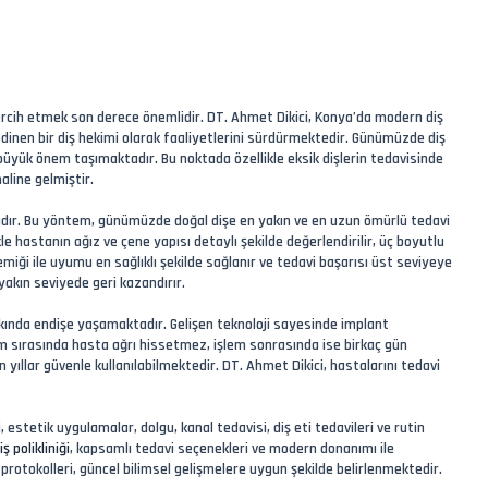
i tercih etmek son derece önemlidir. DT. Ahmet Dikici, Konya’da modern diş
dinen bir diş hekimi olarak faaliyetlerini sürdürmektedir. Günümüzde diş
yük önem taşımaktadır. Bu noktada özellikle eksik dişlerin tedavisinde
aline gelmiştir.
sıdır. Bu yöntem, günümüzde doğal dişe en yakın ve en uzun ömürlü tedavi
e hastanın ağız ve çene yapısı detaylı şekilde değerlendirilir, üç boyutlu
miği ile uyumu en sağlıklı şekilde sağlanır ve tedavi başarısı üst seviyeye
akın seviyede geri kazandırır.
kkında endişe yaşamaktadır. Gelişen teknoloji sayesinde implant
em sırasında hasta ağrı hissetmez, işlem sonrasında ise birkaç gün
yıllar güvenle kullanılabilmektedir. DT. Ahmet Dikici, hastalarını tedavi
 estetik uygulamalar, dolgu, kanal tedavisi, diş eti tedavileri ve rutin
ş polikliniği
, kapsamlı tedavi seçenekleri ve modern donanımı ile
 protokolleri, güncel bilimsel gelişmelere uygun şekilde belirlenmektedir.