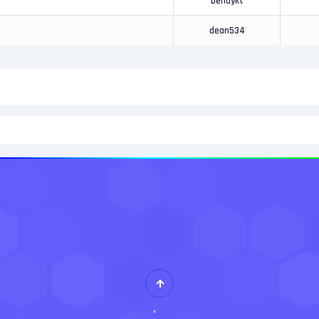
benaykt
dean534