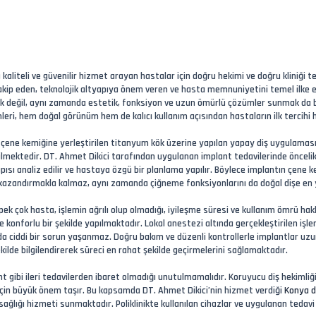
a kaliteli ve güvenilir hizmet arayan hastalar için doğru hekimi ve doğru kliniğ
akip eden, teknolojik altyapıya önem veren ve hasta memnuniyetini temel ilke e
k değil, aynı zamanda estetik, fonksiyon ve uzun ömürlü çözümler sunmak da bü
eri, hem doğal görünüm hem de kalıcı kullanım açısından hastaların ilk tercihi h
ne çene kemiğine yerleştirilen titanyum kök üzerine yapılan yapay diş uygulama
ilmektedir. DT. Ahmet Dikici tarafından uygulanan implant tedavilerinde öncelikl
ısı analiz edilir ve hastaya özgü bir planlama yapılır. Böylece implantın çene ke
k kazandırmakla kalmaz, aynı zamanda çiğneme fonksiyonlarını da doğal dişe en y
ek çok hasta, işlemin ağrılı olup olmadığı, iyileşme süresi ve kullanım ömrü ha
onforlu bir şekilde yapılmaktadır. Lokal anestezi altında gerçekleştirilen işl
da ciddi bir sorun yaşanmaz. Doğru bakım ve düzenli kontrollerle implantlar uzun 
ilde bilgilendirerek süreci en rahat şekilde geçirmelerini sağlamaktadır.
nt gibi ileri tedavilerden ibaret olmadığı unutulmamalıdır. Koruyucu diş hekimliği,
sı için büyük önem taşır. Bu kapsamda DT. Ahmet Dikici’nin hizmet verdiği
Konya di
sağlığı hizmeti sunmaktadır. Poliklinikte kullanılan cihazlar ve uygulanan tedavi