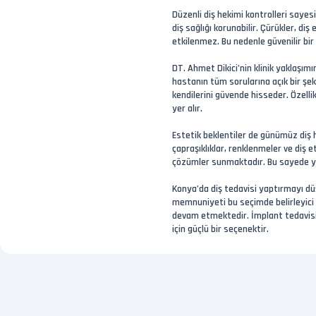
Düzenli diş hekimi kontrolleri saye
diş sağlığı korunabilir. Çürükler, d
etkilenmez. Bu nedenle güvenilir bir
DT. Ahmet Dikici’nin klinik yaklaşım
hastanın tüm sorularına açık bir ş
kendilerini güvende hisseder. Özell
yer alır.
Estetik beklentiler de günümüz diş he
çapraşıklıklar, renklenmeler ve diş e
çözümler sunmaktadır. Bu sayede yal
Konya’da diş tedavisi yaptırmayı düş
memnuniyeti bu seçimde belirleyici k
devam etmektedir. İmplant tedavisin
için güçlü bir seçenektir.