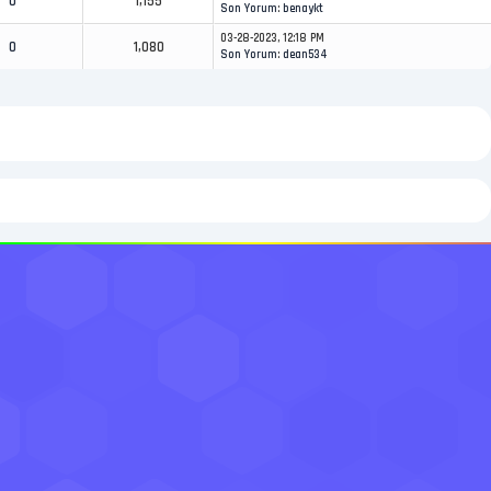
0
1,155
Son Yorum
:
benaykt
03-28-2023, 12:18 PM
0
1,080
Son Yorum
:
dean534