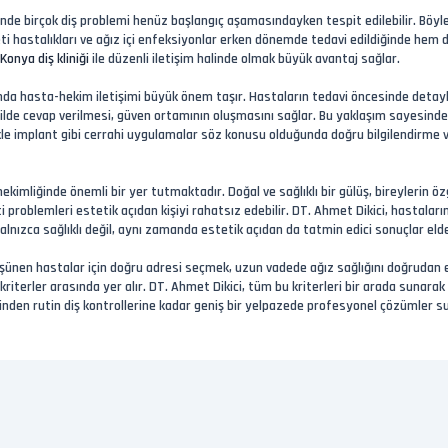
sinde birçok diş problemi henüz başlangıç aşamasındayken tespit edilebilir. Böy
iş eti hastalıkları ve ağız içi enfeksiyonlar erken dönemde tedavi edildiğinde h
Konya diş kliniği
ile düzenli iletişim halinde olmak büyük avantaj sağlar.
ında hasta-hekim iletişimi büyük önem taşır. Hastaların tedavi öncesinde detaylı 
ekilde cevap verilmesi, güven ortamının oluşmasını sağlar. Bu yaklaşım sayesi
ikle implant gibi cerrahi uygulamalar söz konusu olduğunda doğru bilgilendirme
kimliğinde önemli bir yer tutmaktadır. Doğal ve sağlıklı bir gülüş, bireylerin öz
ti problemleri estetik açıdan kişiyi rahatsız edebilir. DT. Ahmet Dikici, hastala
nızca sağlıklı değil, aynı zamanda estetik açıdan da tatmin edici sonuçlar eld
ünen hastalar için doğru adresi seçmek, uzun vadede ağız sağlığını doğrudan etk
riterler arasında yer alır. DT. Ahmet Dikici, tüm bu kriterleri bir arada sunarak
den rutin diş kontrollerine kadar geniş bir yelpazede profesyonel çözümler sun