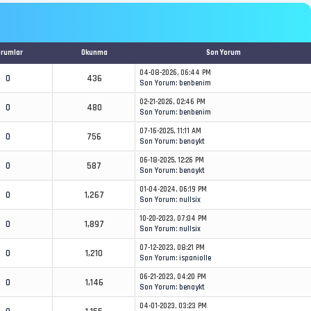
orumlar
Okunma
Son Yorum
04-08-2026, 06:44 PM
0
436
Son Yorum
:
benbenim
02-21-2026, 02:46 PM
0
480
Son Yorum
:
benbenim
07-16-2025, 11:11 AM
0
756
Son Yorum
:
benaykt
06-18-2025, 12:26 PM
0
587
Son Yorum
:
benaykt
01-04-2024, 06:19 PM
0
1,267
Son Yorum
:
nullsix
10-20-2023, 07:04 PM
0
1,897
Son Yorum
:
nullsix
07-12-2023, 08:21 PM
0
1,210
Son Yorum
:
ispaniolle
06-21-2023, 04:20 PM
0
1,146
Son Yorum
:
benaykt
04-01-2023, 03:23 PM