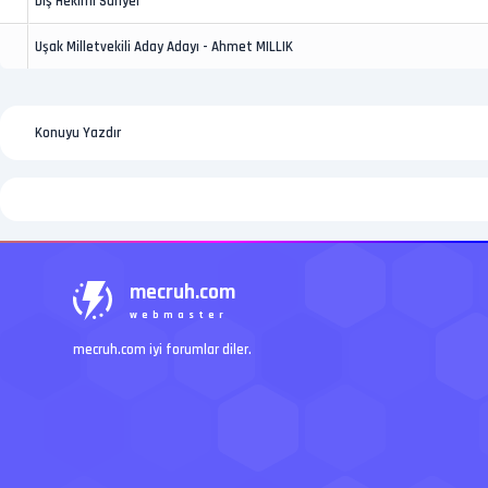
Diş Hekimi Sarıyer
Uşak Milletvekili Aday Adayı - Ahmet MILLIK
Konuyu Yazdır
mecruh.com
webmaster
mecruh.com iyi forumlar diler.