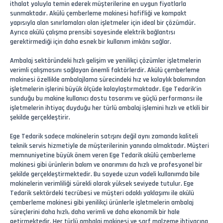
ithalat yoluyla temin ederek müşterilerine en uygun fiyatlarla
sunmaktadır. Akülü çemberleme makinesi hafifliği ve kompakt
yapısıyla alan sınırlamaları olan işletmeler için ideal bir çözümdür.
Ayrıca akülü çalışma prensibi sayesinde elektrik bağlantısı
gerektirmediği için daha esnek bir kullanım imkânı sağlar.
Ambalaj sektöründeki hızlı gelişim ve yenilikçi çözümler işletmelerin
verimli çalışmasını sağlayan önemli faktörlerdir. Akülü çemberleme
makinesi özellikle ambalajlama sürecindeki hız ve kolaylık bakımından
işletmelerin işlerini büyük ölçüde kolaylaştırmaktadır. Ege Tedarik’in
sunduğu bu makine kullanıcı dostu tasarımı ve güçlü performansı ile
işletmelerin ihtiyaç duyduğu her türlü ambalaj işlemini hızlı ve etkili bir
şekilde gerçekleştirir.
Ege Tedarik sadece makinelerin satışını değil aynı zamanda kaliteli
teknik servis hizmetiyle de müşterilerinin yanında olmaktadır. Müşteri
memnuniyetine büyük önem veren Ege Tedarik akülü çemberleme
makinesi gibi ürünlerin bakım ve onarımını da hızlı ve profesyonel bir
şekilde gerçekleştirmektedir. Bu sayede uzun vadeli kullanımda bile
makinelerin verimliliği sürekli olarak yüksek seviyede tutulur. Ege
Tedarik sektördeki tecrübesi ve müşteri odaklı yaklaşımı ile akülü
çemberleme makinesi gibi yenilikçi ürünlerle işletmelerin ambalaj
süreçlerini daha hızlı, daha verimli ve daha ekonomik bir hale
getirmektedir. Her türlü ambalaj makinesi ve sarf malzeme ihtiyacına