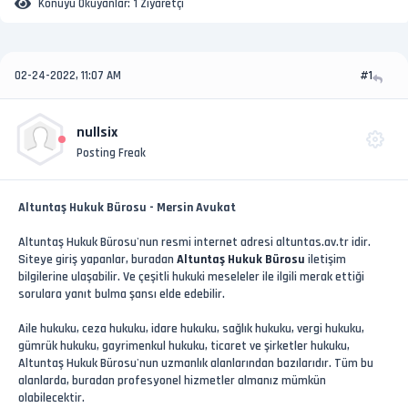
Konuyu Okuyanlar:
1 Ziyaretçi
02-24-2022, 11:07 AM
#1
nullsix
Posting Freak
Altuntaş Hukuk Bürosu - Mersin Avukat
Altuntaş Hukuk Bürosu'nun resmi internet adresi altuntas.av.tr idir.
Siteye giriş yapanlar, buradan
Altuntaş Hukuk Bürosu
iletişim
bilgilerine ulaşabilir. Ve çeşitli hukuki meseleler ile ilgili merak ettiği
sorulara yanıt bulma şansı elde edebilir.
Aile hukuku, ceza hukuku, idare hukuku, sağlık hukuku, vergi hukuku,
gümrük hukuku, gayrimenkul hukuku, ticaret ve şirketler hukuku,
Altuntaş Hukuk Bürosu'nun uzmanlık alanlarından bazılarıdır. Tüm bu
alanlarda, buradan profesyonel hizmetler almanız mümkün
olabilecektir.