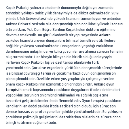
Koçak Psikoloji yalnızca akademik donanımıyla değil aynı zamanda
sahadaki yaklaşık sekiz yıllık deneyimiyle de dikkat çekmektedir. 2019
yılında Ufuk Üniversitesi’nde yüksek lisansını tamamlayan ve ardından
Ankara Üniversitesi’nde aile danışmanlığı alanında ikinci yüksek lisansını
bitiren Uzm. Psk. Dan. Büşra Sarıhan Koçak halen doktora eğitimine
devam etmektedir. Bu güçlü akademik altyapı sayesinde
Ankara
psikolog
hizmeti arayan danışanlara bilimsel temelli ve etik ilkelere
bağlı bir yaklaşım sunulmaktadır. Danışanların yaşadığı zorlukların
derinlemesine anlaşılması ve kalıcı çözümler üretilmesi sürecin temelini
oluşturmaktadır. Her bireyin hikayesinin biricik olduğu anlayışıyla
ilerleyen Koçak Psikoloji kişiye özel terapi planlarıyla fark
yaratmaktadır. Çocuk ve ergenlerle yürütülen danışmanlık süreçlerinde
ise bilişsel davranışçı terapi ve çocuk merkezli oyun danışmanlığı ön
plana çıkmaktadır. Özellikle erken yaş gruplarıyla çalışmaya verilen
önem Koçak Psikoloji’nin uzmanlık alanlarından biridir.
Ankara oyun
terapisi
hizmeti kapsamında çocukların duygularını ifade edebilmeleri
yaşadıkları sorunları anlamlandırabilmeleri ve sağlıklı baş etme
becerileri geliştirebilmeleri hedeflenmektedir. Oyun terapisi çocukların
kendilerini en doğal şekilde ifade ettikleri alan olduğu için süreç son
derece hassas ve profesyonel bir şekilde yürütülmektedir. Bu yaklaşım
çocukların psikolojik gelişimlerini desteklerken ailelerin de sürece daha
bilinçli katılımını sağlamaktadır.