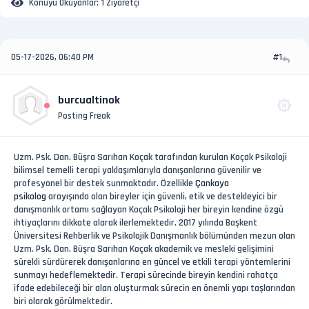
Konuyu Okuyanlar:
1 Ziyaretçi
05-17-2026, 06:40 PM
#1
burcualtinok
Posting Freak
Uzm. Psk. Dan. Büşra Sarıhan Koçak tarafından kurulan Koçak Psikoloji
bilimsel temelli terapi yaklaşımlarıyla danışanlarına güvenilir ve
profesyonel bir destek sunmaktadır. Özellikle
Çankaya
psikolog
arayışında olan bireyler için güvenli, etik ve destekleyici bir
danışmanlık ortamı sağlayan Koçak Psikoloji her bireyin kendine özgü
ihtiyaçlarını dikkate alarak ilerlemektedir. 2017 yılında Başkent
Üniversitesi Rehberlik ve Psikolojik Danışmanlık bölümünden mezun olan
Uzm. Psk. Dan. Büşra Sarıhan Koçak akademik ve mesleki gelişimini
sürekli sürdürerek danışanlarına en güncel ve etkili terapi yöntemlerini
sunmayı hedeflemektedir. Terapi sürecinde bireyin kendini rahatça
ifade edebileceği bir alan oluşturmak sürecin en önemli yapı taşlarından
biri olarak görülmektedir.