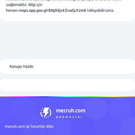
sağlamaktır. Bilgi için
hemen
maps.app.goo.gl/8XgSVjx4ZswQJtzm6
tıklayabilirsiniz.
Konuyu Yazdır
mecruh.com
webmaster
mecruh.com iyi forumlar diler.