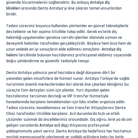
güvende hissetmelerini sağlamaktır. Bu anlayış
Antalya diş
klinikleri
arasında Denta Antalya’yı öne çıkaran temel unsurlardan
biridir.
Tedavi süreciniz boyunca kullanılan yöntemler en güncel teknolojilerle
desteklenir ve her aşama titizlikle takip edilir. Gerek estetik diş
hekimliği uygulamaları gerekse cerrahi işlemler alanında uzman ve
deneyimli hekimler tarafından gerçekleştirilir. Böylece hem kısa hem de
uzun vadede en iyi sonuçların elde edilmesi amaçlanır.
Antalya diş
hekimi
tercihinde bulunan hastalarımız profesyonel ekibimiz sayesinde
doğru yönlendirme ve güvenilir tedaviyle tanışır.
Denta Antalya yalnızca yerel hastalara değil dünyanın dört bir
yanından gelen misafirlere de hizmet sunar. Antalya Türkiye’de sağlık
turizminin önemli merkezlerinden biri olarak öne çıkarken kliniğimiz bu
süreçte tüm detayları sizin için planlar. Yurt dışından gelen
hastalarımız tercüman desteği ve VIP transfer hizmetiyle
havaalanında karşılanır konaklamaları için lüks oteller organize edilir.
Tedavi süreciniz, konaklamanız ve tüm transfer ihtiyaçlarınız Denta
Clinic tarafından titizlikle karşılanır. Acil durumlarda hızlı ve etkili
çözümler sunmak da önceliklerimiz arasındadır. Diş ağrısı, kırık ya da ani
gelişen sorunlarda
Antalya acil dişçi
ihtiyacına profesyonel
yaklaşımımızla yanıt veririz. Denta Antalya’da hedefimiz her hastamızı
mutlak memnuniyetle uğurlamak ve sağlıklı gülüşlere kalıcı bir katkı