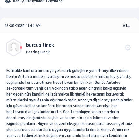
Konuyu Okuyanlar:
1 Ziyaretçi
12-30-2025, 11:44 AM
#1
burcualtinok
Posting Freak
Estetikle konforu bir araya getirerek gülüşlere yansıtmayı ilke edinen
Denta Antalya modern yaklaşımı ve hasta odaklı hizmet anlayışıyla diş
sağlığında fark yaratmayı hedefleyen bir kliniktir. Denta Antalya
sektördeki tüm yenilikleri yakından takip eden dinamik bakış açısıyla
her geçen gün kendini geliştirmekte ilk günkü heyecanını koruyarak
misafirlerini aynı özenle ağırlamaktadır.
Antalya dişçi
arayışında olanlar
için güven, kalite ve konforu bir arada sunan Denta Antalya her
hastasına özel çözümler üretir. Son teknolojiye sahip cihazlarla
donatılmış kliniğimizde teşhis ve tedavi süreçleri bilimsel veriler
ışığında planlanır. Hijyen ve dezenfeksiyon konusundaki hassasiyetimiz
uluslararası standartlara uygun uygulamalarla desteklenir. Amacımız
yalnızca tedavi etmek değil, aynı zamanda hastalarımızın kendilerini