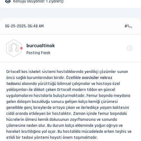
Konuyu Okuyanlar:
1 Ziyaretçi
06-25-2025, 06:48 AM
#1
burcualtinok
Posting Freak
Ortocell kas iskelet sistemi hastalıklarında yenilikçi çözümler sunan
öncü sağlık kurumlarından biridir. Özellikle
avasküler nekroz
tedavisi
alanında yürüttüğü bilimsel çalışmalar ve hastaya özel
yaklaşımları ile dikkat çeken Ortocell modern tıbbın en güncel
uygulamalarını hastalarla buluşturmaktadır. Femur başında meydana
gelen dolaşım bozukluğu sonucu gelişen kalça kemiği çürümesi
genellikle genç bireylerde ortaya çıkan ve ilerledikçe yaşam kalitesini
ciddi oranda etkileyen bir hastalıktır. Zaman içinde femur başındaki
hücrelerin ölmesi kemik dokusunun zayıflamasına ve sonunda
çökmesine neden olur. Bu durum kalça ekleminde yoğun ağrıya ve
hareket kısıtlılığına yol açar. Bu hastalıkla mücadelede erken teşhis ve
etkili bir tedavi yöntemi hayati önem taşımaktadır.