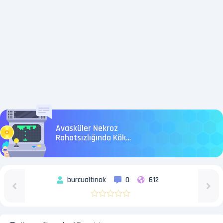
Avasküler Nekroz
Rahatsızlığında Kök
Hücre Tedavisi
burcualtinok
0
612