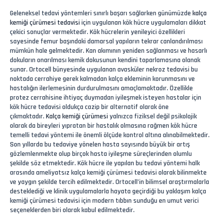
Geleneksel tedavi yöntemleri sınırlı başarı sağlarken günümüzde
kalça
kemiği çürümesi tedavisi
için uygulanan kök hücre uygulamaları dikkat
çekici sonuçlar vermektedir. Kök hücrelerin yenileyici özellikleri
sayesinde femur başındaki damarsal yapıların tekrar canlandırılması
mümkün hale gelmektedir. Kan akımının yeniden sağlanması ve hasarlı
dokuların onarılması kemik dokusunun kendini toparlamasına olanak
sunar. Ortocell bünyesinde uygulanan avasküler nekroz tedavisi bu
noktada cerrahiye gerek kalmadan kalça ekleminin korunmasını ve
hastalığın ilerlemesinin durdurulmasını amaçlamaktadır. Özellikle
protez cerrahisine ihtiyaç duymadan iyileşmek isteyen hastalar için
kök hücre tedavisi oldukça cazip bir alternatif olarak öne
çıkmaktadır.
Kalça kemiği çürümesi
yalnızca fiziksel değil psikolojik
olarak da bireyleri yıpratan bir hastalık olmasına rağmen kök hücre
temelli tedavi yöntemi ile önemli ölçüde kontrol altına alınabilmektedir.
Son yıllarda bu tedaviye yönelen hasta sayısında büyük bir artış
gözlemlenmekte olup birçok hasta iyileşme süreçlerinden olumlu
şekilde söz etmektedir. Kök hücre ile yapılan bu tedavi yöntemi halk
arasında ameliyatsız kalça kemiği çürümesi tedavisi olarak bilinmekte
ve yaygın şekilde tercih edilmektedir. Ortocell’in bilimsel araştırmalarla
desteklediği ve klinik uygulamalarla hayata geçirdiği bu yaklaşım kalça
kemiği çürümesi tedavisi için modern tıbbın sunduğu en umut verici
seçeneklerden biri olarak kabul edilmektedir.