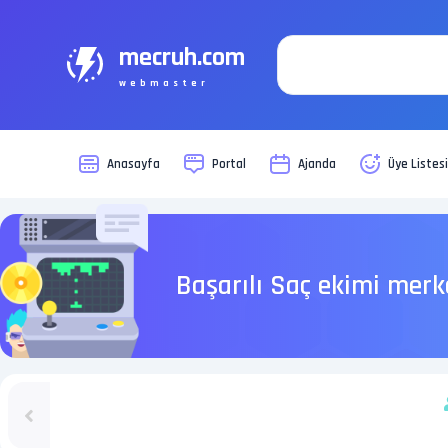
mecruh.com
webmaster
Anasayfa
Portal
Ajanda
Üye Listes
Başarılı Saç ekimi merk