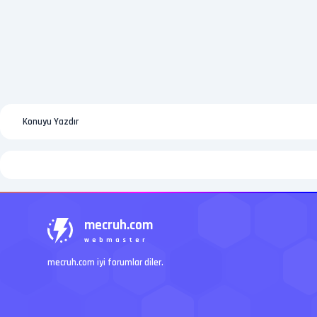
Konuyu Yazdır
mecruh.com
webmaster
mecruh.com iyi forumlar diler.