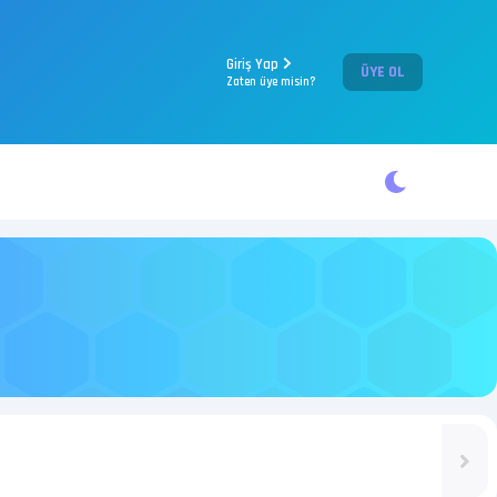
Giriş Yap
ÜYE OL
Zaten üye misin?