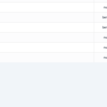
nu
be
be
nu
nu
nu