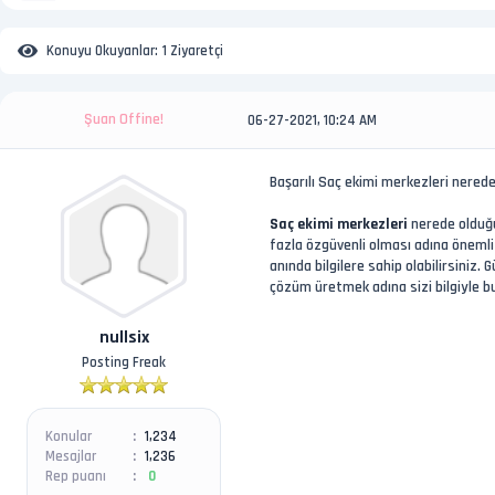
Konuyu Okuyanlar:
1 Ziyaretçi
Şuan Offine!
06-27-2021, 10:24 AM
Başarılı Saç ekimi merkezleri nered
Saç ekimi merkezleri
nerede olduğu
fazla özgüvenli olması adına önemli
anında bilgilere sahip olabilirsiniz
çözüm üretmek adına sizi bilgiyle bu
nullsix
Posting Freak
Konular
1,234
Mesajlar
1,236
Rep puanı
0