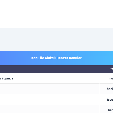
Konu ile Alakalı Benzer Konular
Y
ama Yapmaz
nu
ben
ispa
be