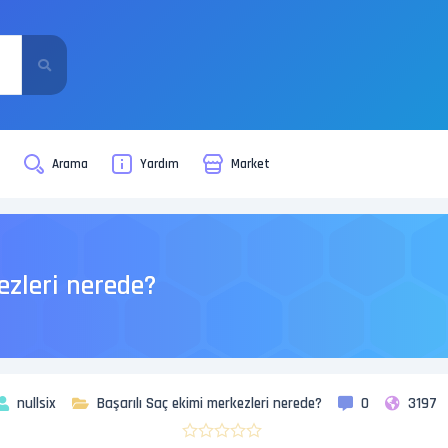
i
Arama
Yardım
Market
ezleri nerede?
nullsix
Başarılı Saç ekimi merkezleri nerede?
0
3197