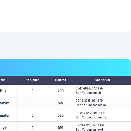
azar
Yorumlar
Okunma
Son Yorum
05-17-2026, 07:41 PM
llsix
0
403
Son Yorum
:
nullsix
03-14-2026, 09:12 PM
benim
0
519
Son Yorum
:
benbenim
09-25-2025, 09:48 AM
niolle
0
565
Son Yorum
:
ispaniolle
03-10-2025, 06:07 PM
naykt
0
819
Son Yorum
:
benaykt