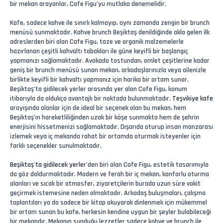
bir mekan arayanlar, Cafe Figu’yu mutlaka denemelidir.
Kafe, sadece kahve ile sınırlı kalmayıp, aynı zamanda zengin bir brunch
menüsü sunmaktadır. Kahve brunch Beşiktaş denildiğinde akla gelen ilk
adreslerden biri olan Cafe Figu, taze ve organik malzemelerle
hazırlanan çeşitli kahvaltı tabakları ile güne keyifli bir başlangıç
yapmanızı sağlamaktadır. Avokado tostundan, omlet çeşitlerine kadar
geniş bir brunch menüsü sunan mekan, arkadaşlarınızla veya ailenizle
birlikte keyifli bir kahvaltı yapmanız için harika bir ortam sunar.
Beşiktaş’ta gidilecek yerler arasında yer alan Cafe Figu, konum
itibarıyla da oldukça avantajlı bir noktada bulunmaktadır.
Teşvikiye kafe
arayışında olanlar için de ideal bir seçenek olan bu mekan, hem
Beşiktaş’ın hareketliliğinden uzak bir köşe sunmakta hem de şehrin
enerjisini hissetmenizi sağlamaktadır. Dışarıda oturup insan manzarası
izlemek veya iç mekanda rahat bir ortamda oturmak isteyenler için
farklı seçenekler sunulmaktadır.
Beşiktaş'ta gidilecek yerler
'den biri olan Cafe Figu, estetik tasarımıyla
da göz doldurmaktadır. Modern ve ferah bir iç mekan, konforlu oturma
alanları ve sıcak bir atmosfer, ziyaretçilerin burada uzun süre vakit
geçirmek istemesine neden olmaktadır. Arkadaş buluşmaları, çalışma
toplantıları ya da sadece bir kitap okuyarak dinlenmek için mükemmel
bir ortam sunan bu kafe, herkesin kendine uygun bir şeyler bulabileceği
bir mekandır. Mekanın sunduğu lezzetler sadece kahve ve brunch ile