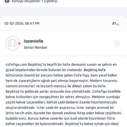
Konuyu Okuyanlar:
1 Ziyaretçi
02-02-2026, 08:47 PM
#1
ispaniolle
Senior Member
cafefigu.com Beşiktaş’ta keyifli bir kafe deneyimi sunan ve şehrin en
güzel köşelerinden birinde bulunan bir mekandır.
Beşiktaş kafe
kültürünün önemli bir parçası haline gelen Cafe Figu, hem yerel halkın
hem de ziyaretçilerin uğrak yeri olmayı başarmıştır. Modern tasarımı,
samimi atmosferi ve lezzetli menüsü ile dikkat çeken bu kafe,
Beşiktaş’ta gidilecek yerler arasında öne çıkmaktadır. Cafefigu özellikle
kahve tutkunları için vazgeçilmez bir adres olmuştur. Mekanın sunduğu
çeşitli kahve seçenekleri, kaliteli çekirdeklerin özenle hazırlanmasıyla
oluşturulmaktadır. İster sade bir espresso, ister zengin aromalı bir
latte tercih edin, burada her damak zevkine hitap eden kahve çeşitlerini
bulabilirsiniz. Ayrıca, kahve severler için özel olarak hazırlanan filtre
kahve seçenekleri de bulunmaktadır. Beşiktaş’ta kahve içmek için ideal