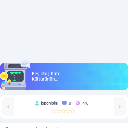
Beşiktaş Kafe
Kültürünün
Vazgeçilmezi -
CafeFigu
ispaniolle
0
416