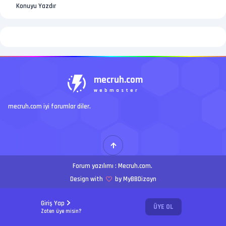
Konuyu Yazdır
mecruh.com
webmaster
mecruh.com iyi forumlar diler.
Forum yazılımı :
Mecruh.com
.
Design with
by MyBBDizayn
Giriş Yap
ÜYE OL
Zaten üye misin?