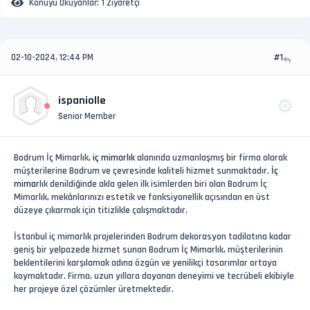
Konuyu Okuyanlar:
1 Ziyaretçi
02-10-2024, 12:44 PM
#1
ispaniolle
Senior Member
Bodrum İç Mimarlık,
iç mimarlık
alanında uzmanlaşmış bir firma olarak
müşterilerine Bodrum ve çevresinde kaliteli hizmet sunmaktadır.
İç
mimar
lık denildiğinde akla gelen ilk isimlerden biri olan Bodrum İç
Mimarlık, mekânlarınızı estetik ve fonksiyonellik açısından en üst
düzeye çıkarmak için titizlikle çalışmaktadır.
İstanbul iç mimarlık projelerinden Bodrum dekorasyon tadilatına kadar
geniş bir yelpazede hizmet sunan Bodrum İç Mimarlık, müşterilerinin
beklentilerini karşılamak adına özgün ve yenilikçi tasarımlar ortaya
koymaktadır. Firma, uzun yıllara dayanan deneyimi ve tecrübeli ekibiyle
her projeye özel çözümler üretmektedir.