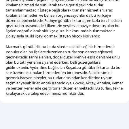
kiralama hizmeti de sunularak tekne gezisi şeklinde turlar
tamamlanmaktadır. İsteğe bağlı olarak transfer hizmetleri, araç
kiralama hizmetleri ve benzeri organizasyonlar da bu iki ilçeye
düzenlenebilmektedir. Fethiye günübirlik turlar, en fazla tercih edilen
gezi turları arasındadır. Ülkemizin yeşile ve maviye doymuş olan bu
ilçeleri coğrafi olarak oldukça güzel bir konumda bulunmaktadır.
Dolayısıyla bu iki ilçeyi görmek isteyen birçok kişi vardır.
Marmaris günübirlik turlar da siteden alabileceğiniz hizmetlerdir.
Popüler olan bu ilçelere düzenlenen turlar son derece eğlenceli
geçmektedir. Tarihi alanları, doğal güzellikleri ve eşsiz deniziyle ünlü
olan bu tatil yerlerini ziyaret ederken, belli güzergahlara
gidilmektedir. Aydın iline bağlı olan Kuşadası günübirlik turlar da bu
site üzerinde sunulan hizmetlerden bir tanesidir. Sahil kesimini
gezmek isteyen bireyler, bu turlar arasından kendilerine uygun
seçimler yapabilirler. Ancak Kapadokya, Göcek, Akçay, Antalya, Kemer
ve benzeri yerler ede çeşitli turlar düzenlenmektedir. Bu turları, tekne
kiralayarak da talep edebilmeniz mümkündür.