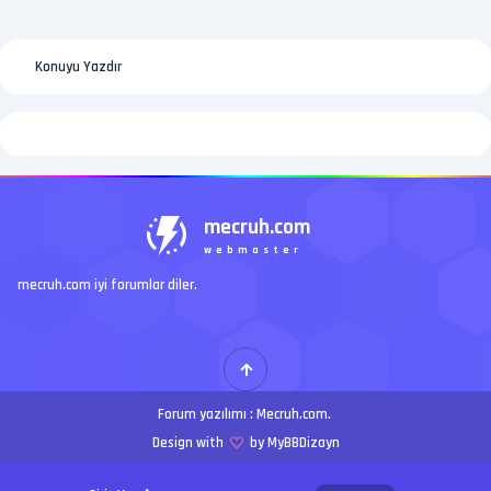
Konuyu Yazdır
mecruh.com
webmaster
mecruh.com iyi forumlar diler.
Forum yazılımı :
Mecruh.com
.
Design with
by MyBBDizayn