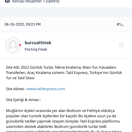
Konuyu Okuyanlar:
1 Ziyaretçi
06-26-2022, 09:23 PM
#1
burcualtinok
Posting Freak
Site Adı: 2022 Günlük Turlar, Tekne kiralama, Mavi Tur, Havaalanı
Transferleri, Araç Kiralama sistemi. Tatil Express, Türkiye'nin Günlük
Tur ve Tatil Sitesi
Site Adresi :
www.tatilexpress.com
Site İçeriği & Amacı :
Muğla’nın ilçeleri arasında yer alan Bodrum ve Fethiye oldukça
popüler olan turistik ilçelerden bir kaçıdır. Bu ilçelere uzun ya da
günübirlik tatiller yapmak isteyen bireyler, Tatil Express platformu
üzerinden destek alabilirler. Bodrum günübirlik turlar, belli
organizasyonlar eşliğinde gerçekleştirilmektedir. Bu iki ilçeye tekne