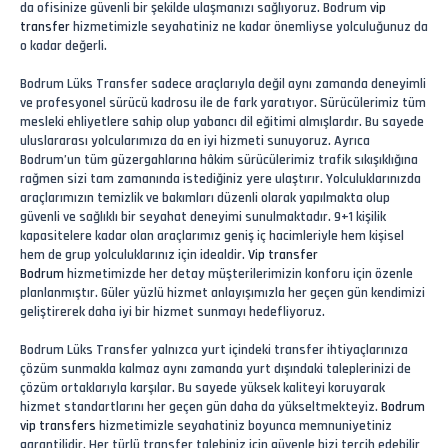
da ofisinize güvenli bir şekilde ulaşmanızı sağlıyoruz. Bodrum
vip
transfer
hizmetimizle seyahatiniz ne kadar önemliyse yolculuğunuz da
o kadar değerli.
Bodrum Lüks Transfer sadece araçlarıyla değil aynı zamanda deneyimli
ve profesyonel sürücü kadrosu ile de fark yaratıyor. Sürücülerimiz tüm
mesleki ehliyetlere sahip olup yabancı dil eğitimi almışlardır. Bu sayede
uluslararası yolcularımıza da en iyi hizmeti sunuyoruz. Ayrıca
Bodrum’un tüm güzergahlarına hâkim sürücülerimiz trafik sıkışıklığına
rağmen sizi tam zamanında istediğiniz yere ulaştırır. Yolculuklarınızda
araçlarımızın temizlik ve bakımları düzenli olarak yapılmakta olup
güvenli ve sağlıklı bir seyahat deneyimi sunulmaktadır. 9+1 kişilik
kapasitelere kadar olan araçlarımız geniş iç hacimleriyle hem kişisel
hem de grup yolculuklarınız için idealdir.
Vip transfer
Bodrum
hizmetimizde her detay müşterilerimizin konforu için özenle
planlanmıştır. Güler yüzlü hizmet anlayışımızla her geçen gün kendimizi
geliştirerek daha iyi bir hizmet sunmayı hedefliyoruz.
Bodrum Lüks Transfer yalnızca yurt içindeki transfer ihtiyaçlarınıza
çözüm sunmakla kalmaz aynı zamanda yurt dışındaki taleplerinizi de
çözüm ortaklarıyla karşılar. Bu sayede yüksek kaliteyi koruyarak
hizmet standartlarını her geçen gün daha da yükseltmekteyiz.
Bodrum
vip transfers
hizmetimizle seyahatiniz boyunca memnuniyetiniz
garantilidir. Her türlü transfer talebiniz için güvenle bizi tercih edebilir