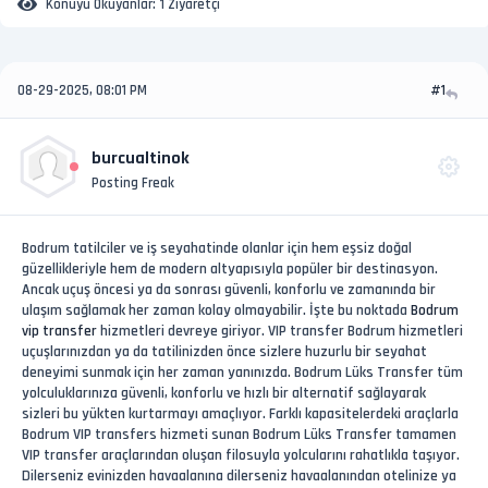
Konuyu Okuyanlar:
1 Ziyaretçi
08-29-2025, 08:01 PM
#1
burcualtinok
Posting Freak
Bodrum tatilciler ve iş seyahatinde olanlar için hem eşsiz doğal
güzellikleriyle hem de modern altyapısıyla popüler bir destinasyon.
Ancak uçuş öncesi ya da sonrası güvenli, konforlu ve zamanında bir
ulaşım sağlamak her zaman kolay olmayabilir. İşte bu noktada
Bodrum
vip transfer
hizmetleri devreye giriyor. VIP transfer Bodrum hizmetleri
uçuşlarınızdan ya da tatilinizden önce sizlere huzurlu bir seyahat
deneyimi sunmak için her zaman yanınızda. Bodrum Lüks Transfer tüm
yolculuklarınıza güvenli, konforlu ve hızlı bir alternatif sağlayarak
sizleri bu yükten kurtarmayı amaçlıyor. Farklı kapasitelerdeki araçlarla
Bodrum VIP transfers hizmeti sunan Bodrum Lüks Transfer tamamen
VIP transfer araçlarından oluşan filosuyla yolcularını rahatlıkla taşıyor.
Dilerseniz evinizden havaalanına dilerseniz havaalanından otelinize ya