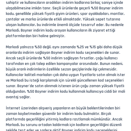
sahiptir ve kullanıcıların aradıkları indirim kodlarına birkaç saniye içinde
ulaşabilmesine imkân tanır. Seçili ürünlerde geçerli %50 Boyner indirim
kodu, genellikle yüksek fiyatlı giyim ürünleri, spor ayakkabıları, montlar,
çantalar ve marka ürünlerde etkili olmaktadır. Yüksek sepet tutarına
ulaşan kullanıcılar, bu indirimle önemli ölçüde tasarruf eder. Bu nedenle
Markodi, Boyner indirim kodu arayan kullanıcıların ilk ziyaret ettiği
platformlardan biri haline gelmiştir.
Markodi yalnızca %50 değil, aynı zamanda %25 ve %15 gibi daha düşük
oranlarda indirim sağlayan Boyner indirim kodu seçenekleri de sunar.
Ancak seçili ürünlerde %50 indirim sağlayan fırsatlar, çoğu kullanıcı
tarafından en çok talep edilen kampanyalar arasındadır. Bunun nedeni,
büyük oranlı indirimlerin özellikle sezon geçişlerinde ilgi çekmesidir.
Kullanıcılar kaliteli markaları çok daha uygun fiyatlarla satın almak ister
ve Markodi bu isteği karşılamak için sürekli güncellenen kod seçenekleri
sunar. Boyner'de satın alınmak istenen ürün çoğu zaman yüksek fiyatlı
olduğundan, %50 Boyner indirim kodu kullanmak kullanıcıya ciddi bir mali
avantaj sağlar.
İnternet üzerinden alışveriş yapanların en büyük beklentilerinden biri
zaman kaybetmeden güvenilir bir indirim kodu bulmaktır. Birçok
platformda geçerliliğini yitirmiş kodlara rastlamak mümkündür. Ancak
Markodi, bu sorunu ortadan kaldırmak için kodların geçerliliğini düzenli
şekilde test eder ve sadece aktif Boyner indirim kodu seçeneklerini