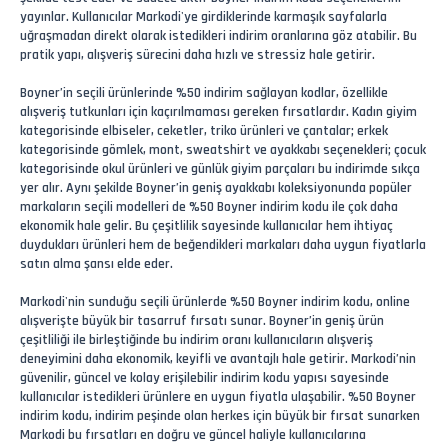
yayınlar. Kullanıcılar Markodi'ye girdiklerinde karmaşık sayfalarla
uğraşmadan direkt olarak istedikleri indirim oranlarına göz atabilir. Bu
pratik yapı, alışveriş sürecini daha hızlı ve stressiz hale getirir.
Boyner’in seçili ürünlerinde %50 indirim sağlayan kodlar, özellikle
alışveriş tutkunları için kaçırılmaması gereken fırsatlardır. Kadın giyim
kategorisinde elbiseler, ceketler, triko ürünleri ve çantalar; erkek
kategorisinde gömlek, mont, sweatshirt ve ayakkabı seçenekleri; çocuk
kategorisinde okul ürünleri ve günlük giyim parçaları bu indirimde sıkça
yer alır. Aynı şekilde Boyner’in geniş ayakkabı koleksiyonunda popüler
markaların seçili modelleri de %50 Boyner indirim kodu ile çok daha
ekonomik hale gelir. Bu çeşitlilik sayesinde kullanıcılar hem ihtiyaç
duydukları ürünleri hem de beğendikleri markaları daha uygun fiyatlarla
satın alma şansı elde eder.
Markodi'nin sunduğu seçili ürünlerde %50 Boyner indirim kodu, online
alışverişte büyük bir tasarruf fırsatı sunar. Boyner’in geniş ürün
çeşitliliği ile birleştiğinde bu indirim oranı kullanıcıların alışveriş
deneyimini daha ekonomik, keyifli ve avantajlı hale getirir. Markodi’nin
güvenilir, güncel ve kolay erişilebilir indirim kodu yapısı sayesinde
kullanıcılar istedikleri ürünlere en uygun fiyatla ulaşabilir. %50 Boyner
indirim kodu, indirim peşinde olan herkes için büyük bir fırsat sunarken
Markodi bu fırsatları en doğru ve güncel haliyle kullanıcılarına