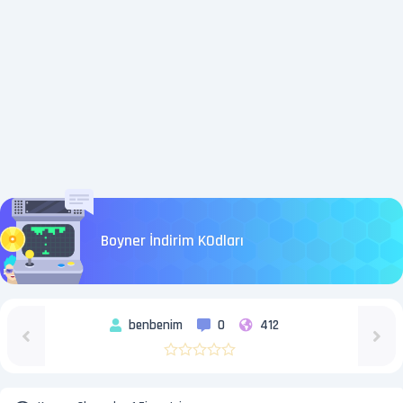
Boyner İndirim KOdları
benbenim
0
412