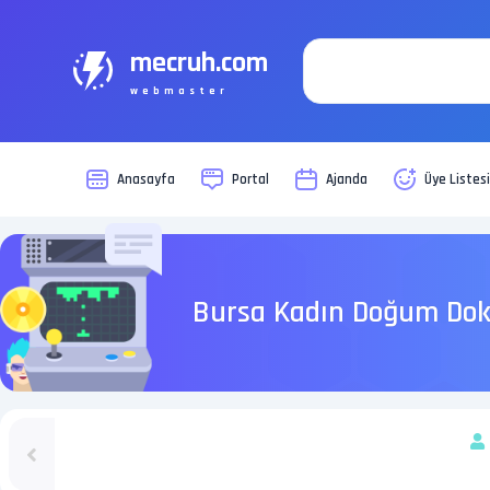
mecruh.com
webmaster
Anasayfa
Portal
Ajanda
Üye Listes
Bursa Kadın Doğum Dokt