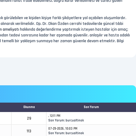
endini rahat ifade edebilmesi, doğru karar verebilmesi ve süreci güven
 görülebilen ve kişiden kişiye farklı şikâyetlere yol açabilen oluşumlardır.
alınarak verilmelidir. Op. Dr. Okan Özden cerrahi tedavilerde güncel tıbbi
m ameliyatı
hakkında değerlendirme yaptırmak isteyen hastalar için amaç;
nıdan tedavi sonrasına kadar her aşamada güvenilir, anlaşılır ve hasta odaklı
msel temelli bir yaklaşım sunmaya her zaman güvenle devam etmektir. Bilgi
Okunma
Son Yorum
, 12:11 PM
29
Son Yorum
:
burcualtinok
07-29-2026, 10:03 PM
113
Son Yorum
:
burcualtinok