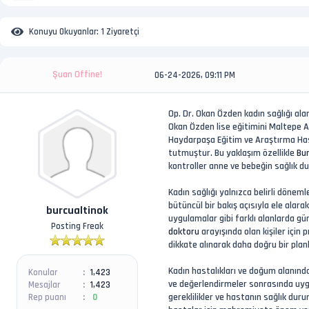
Konuyu Okuyanlar:
1 Ziyaretçi
Şuan Offine!
06-24-2026, 09:11 PM
Op. Dr. Okan Özden kadın sağlığı ala
Okan Özden lise eğitimini Maltepe A
Haydarpaşa Eğitim ve Araştırma Hast
tutmuştur. Bu yaklaşım özellikle
Bur
kontroller anne ve bebeğin sağlık d
Kadın sağlığı yalnızca belirli dönem
bütüncül bir bakış açısıyla ele alara
burcualtinok
uygulamalar gibi farklı alanlarda gün
Posting Freak
doktoru
arayışında olan kişiler için
dikkate alınarak daha doğru bir pla
Kadın hastalıkları ve doğum alanınd
Konular
1,423
ve değerlendirmeler sonrasında uygun
Mesajlar
1,423
gereklilikler ve hastanın sağlık dur
Rep puanı
0