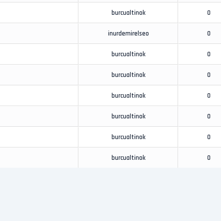
burcualtinok
0
inurdemirelseo
0
burcualtinok
0
burcualtinok
0
burcualtinok
0
burcualtinok
0
burcualtinok
0
burcualtinok
0