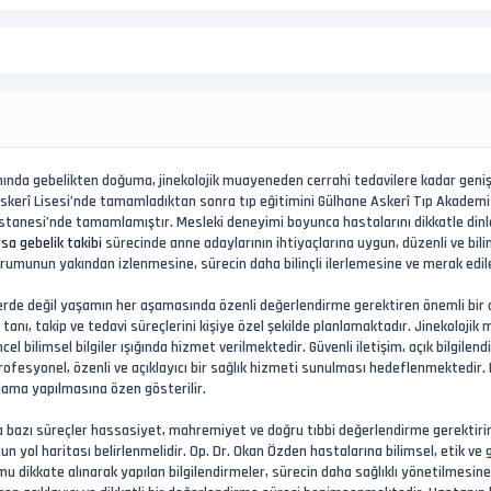
nında gebelikten doğuma, jinekolojik muayeneden cerrahi tedavilere kadar geniş 
skerî Lisesi’nde tamamladıktan sonra tıp eğitimini Gülhane Askerî Tıp Akademis
anesi’nde tamamlamıştır. Mesleki deneyimi boyunca hastalarını dikkatle dinlem
sa gebelik takibi
sürecinde anne adaylarının ihtiyaçlarına uygun, düzenli ve bilin
urumunun yakından izlenmesine, sürecin daha bilinçli ilerlemesine ve merak edi
lerde değil yaşamın her aşamasında özenli değerlendirme gerektiren önemli bir al
k tanı, takip ve tedavi süreçlerini kişiye özel şekilde planlamaktadır. Jinekoloji
cel bilimsel bilgiler ışığında hizmet verilmektedir. Güvenli iletişim, açık bilgil
 profesyonel, özenli ve açıklayıcı bir sağlık hizmeti sunulması hedeflenmektedir.
nlama yapılmasına özen gösterilir.
a bazı süreçler hassasiyet, mahremiyet ve doğru tıbbi değerlendirme gerektirir
 yol haritası belirlenmelidir. Op. Dr. Okan Özden hastalarına bilimsel, etik ve 
umu dikkate alınarak yapılan bilgilendirmeler, sürecin daha sağlıklı yönetilmesi