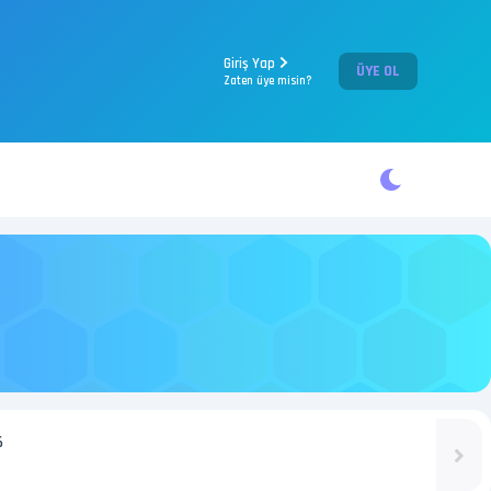
Giriş Yap
ÜYE OL
Zaten üye misin?
6