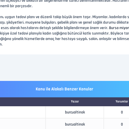
n açıklayıcı ve dikkatli bir değerlendirme süreci benimsenmektedir. Hastanın k
nemli bir parçasıdır.
nı, uygun tedavi planı ve düzenli takip büyük önem taşır. Miyomlar, kadınlarda sık
şı, şikâyetleri, muayene bulguları, gebelik planı ve genel sağlık durumu dikkate 
rı esas alarak hastalarını detaylı şekilde bilgilendirmeye önem verir.
Bursa miyo
kişiye özel tedavi planıyla kadın sağlığına bütüncül katkı sunmaktır. Böylece ta
ağlığına yönelik hizmetlerde amaç her hastaya saygılı, sakin, anlaşılır ve bili
n.
Konu ile Alakalı Benzer Konular
Yazar
Yorumlar
burcualtinok
0
burcualtinok
0