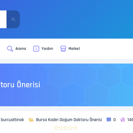
i
Arama
Yardım
Market
oru Önerisi
burcualtinok
Bursa Kadın Doğum Doktoru Önerisi
0
14