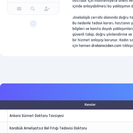
hastalar için mahremiyete önem vere
içinde anlayabilmesi bu yaklaşımın ö
Jinekolojik cerrahi alanında doğru ta
Bu nedenle tedavi kararı, hastanın ya
bilgileri ve kanıta dayalı yaklaşımla
güvenli takip, doğru yönlendirme ve 
bir hizmet anlayışı korunur. Kadın s
için hemen
drokanozden.com
tıklayı
Konular
Ankara Sünnet Doktoru Tavsiyesi
Karabük Ameliyatsız Bel Fıtığı Tedavisi Doktoru