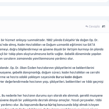
Cevapla
#1
bir hizmet anlayışı sunmaktadır. 1982 yılında Eskişehir’de doğan Op. Dr.
i’nde almış, Kadın Hastalıkları ve Doğum uzmanlık eğitimini ise GATA
eyi, doğru bilgilendirmeyi ve güvene dayalı bir iletişim kurmayı ön planda
çli bir takip planı oluşturulmasına katkı sağlar. Gebelik döneminde yapılan
len soruların zamanında yanıtlanmasına yardımcı olur.
andır. Op. Dr. Okan Özden hastalarının şikâyetlerini ve beklentilerini
k muayene, gebelik danışmanlığı, doğum süreci, kadın hastalıkları ve cerrahi
endirme ve hasta odaklı yaklaşım sayesinde
Bursa kadın doğum
 Her değerlendirmede hastanın yaşı, şikâyetleri, beklentileri ve tıbbi geçmişi
. Bu nedenle her hastanın durumu ayrı olarak ele alınmalı, gerekli muayene
güvene dayalı bir yaklaşımla destek olmayı amaçlar. Yasal çerçeveler, tıbbi
ne yardımcı olur. Bu kapsamda
Bursa kürtaj
konusunda bilgi almak isteyen