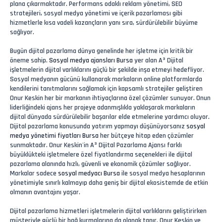
plana çıkarmaktadır. Performans odaklı reklam yönetimi, SEO
stratejileri, sosyal medya yönetimi ve içerik pazarlaması gibi
hizmetlerle kısa vadeli kazançların yanı sıra, sürdürülebilir büyüme
sağlıyor.
Bugün dijital pazarlama dünya genelinde her işletme için kritik bir
öneme sahip.
Sosyal medya ajansları Bursa
yer alan A³ Dijital
işletmelerin dijital varlıklarını güçlü bir şekilde inşa etmeyi hedefliyor.
Sosyal medyanın gücünü kullanarak markaların online platformlarda
kendilerini tanıtmalarını sağlamak için kapsamlı stratejiler geliştiren
Onur Keskin her bir markanın ihtiyaçlarına özel çözümler sunuyor. Onun
liderliğindeki ajans her projeye adanmışlıkla yaklaşarak markaların
dijital dünyada sürdürülebilir başarılar elde etmelerine yardımcı oluyor.
Dijital pazarlama konusunda yatırım yapmayı düşünüyorsanız
sosyal
medya yönetimi fiyatları Bursa
her bütçeye hitap eden çözümler
sunmaktadır. Onur Keskin'in A³ Dijital Pazarlama Ajansı farklı
büyüklükteki işletmelere özel fiyatlandırma seçenekleri ile dijital
pazarlama alanında hızlı, güvenli ve ekonomik çözümler sağlıyor.
Markalar sadece
sosyal medyacı Bursa
ile sosyal medya hesaplarının
yönetimiyle sınırlı kalmayıp daha geniş bir dijital ekosistemde de etkin
olmanın avantajını yaşar.
Dijital pazarlama hizmetleri işletmelerin dijital varlıklarını geliştirirken
müşteriyle güçlü bir bağ kurmalarına da olanak tanır. Onur Keskin ve