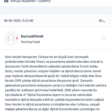
Konuyu Okuyanlar:
1 Ziyaretçi
08-05-2025, 11:43 AM
#1
burcualtinok
Posting Freak
Onur Keskin kariyerine Türkiye'nin en büyük özel sermayeli
şirketlerinden birinde finans ve pazarlama alanlarında adım atarak iş
dünyasının farklı dinamiklerini yakından gözlemleme fırsatı buldu.
Satış, marka yönetimi, müşteri ilişkileri ve dijital ekosistemin temel
yapı taşlarını deneyimleyerek güçlü bir teknik bilgiye sahip olan Onur
Keskin 2015 yılında dijital pazarlama dünyasına girdi. Zamanla
geleneksel pazarlama anlayışının yetersiz kaldığını fark ederek sektöre
yenilikçi bir yaklaşım getirmeyi hedefledi. 2018 yılının sonunda bu
tecrübelerle A³ Dijital Pazarlama Ajansı’nı kurarak sektördeki
markaların dijital dünyada etkili bir şekilde büyümelerine katkı sağladı.
Onur Keskin'in dijital pazarlama stratejilerine olan tutkusu,
sosyal
medya yönetimi Bursa
ve diğer dijital hizmetlerdeki uzmanlığını ön