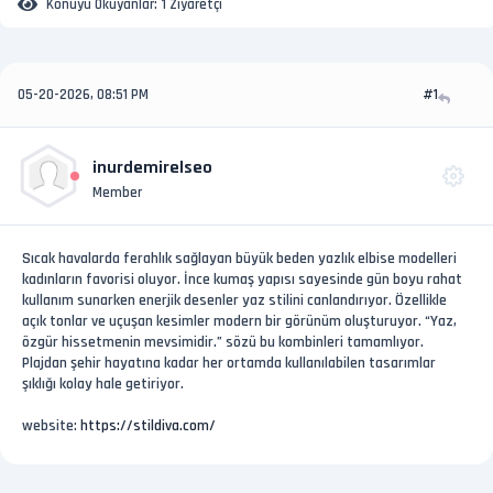
Konuyu Okuyanlar:
1 Ziyaretçi
05-20-2026, 08:51 PM
#1
inurdemirelseo
Member
Sıcak havalarda ferahlık sağlayan büyük beden yazlık elbise modelleri
kadınların favorisi oluyor. İnce kumaş yapısı sayesinde gün boyu rahat
kullanım sunarken enerjik desenler yaz stilini canlandırıyor. Özellikle
açık tonlar ve uçuşan kesimler modern bir görünüm oluşturuyor. “Yaz,
özgür hissetmenin mevsimidir.” sözü bu kombinleri tamamlıyor.
Plajdan şehir hayatına kadar her ortamda kullanılabilen tasarımlar
şıklığı kolay hale getiriyor.
website:
https://stildiva.com/