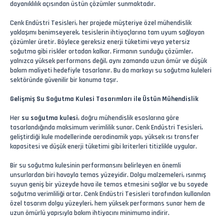
dayanıklılık açısından üstün çözümler sunmaktadır.
Cenk Endüstri Tesisleri, her projede müşteriye özel mühendislik
yaklaşımı benimseyerek, tesislerin ihtiyaçlarına tam uyum sağlayan
çözümler üretir. Böylece gereksiz enerji tüketimi veya yetersiz
soğutma gibi riskler ortadan kalkar. Firmanın sunduğu çözümler,
yalnızca yüksek performans değil, aynı zamanda uzun ömür ve düşük
bakım maliyeti hedefiyle tasarlanır. Bu da markayı su soğutma kuleleri
sektöründe güvenilir bir konuma taşır.
Gelişmiş Su Soğutma Kulesi Tasarımları ile Üstün Mühendislik
Her
su soğutma kulesi
, doğru mühendislik esaslarına göre
tasarlandığında maksimum verimlilik sunar. Cenk Endüstri Tesisleri,
geliştirdiği kule modellerinde aerodinamik yapı, yüksek ısı transfer
kapasitesi ve düşük enerji tüketimi gibi kriterleri titizlikle uygular.
Bir su soğutma kulesinin performansını belirleyen en önemli
unsurlardan biri havayla temas yüzeyidir. Dolgu malzemeleri, ısınmış
suyun geniş bir yüzeyde hava ile temas etmesini sağlar ve bu sayede
soğutma verimliliği artar. Cenk Endüstri Tesisleri tarafından kullanılan
özel tasarım dolgu yüzeyleri, hem yüksek performans sunar hem de
uzun ömürlü yapısıyla bakım ihtiyacını minimuma indirir.