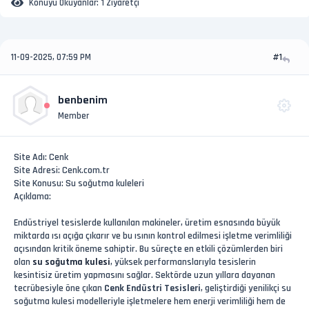
Konuyu Okuyanlar:
1 Ziyaretçi
11-09-2025, 07:59 PM
#1
benbenim
Member
Site Adı: Cenk
Site Adresi: Cenk.com.tr
Site Konusu: Su soğutma kuleleri
Açıklama:
Endüstriyel tesislerde kullanılan makineler, üretim esnasında büyük
miktarda ısı açığa çıkarır ve bu ısının kontrol edilmesi işletme verimliliği
açısından kritik öneme sahiptir. Bu süreçte en etkili çözümlerden biri
olan
su soğutma kulesi
, yüksek performanslarıyla tesislerin
kesintisiz üretim yapmasını sağlar. Sektörde uzun yıllara dayanan
tecrübesiyle öne çıkan
Cenk Endüstri Tesisleri
, geliştirdiği yenilikçi su
soğutma kulesi modelleriyle işletmelere hem enerji verimliliği hem de