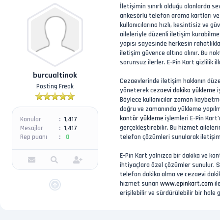
İletişimin sınırlı olduğu alanlarda s
ankesörlü telefon arama kartları ve
kullanıcılarına hızlı, kesintisiz ve 
aileleriyle düzenli iletişim kurabilm
yapısı sayesinde herkesin rahatlıkla
iletişim güvence altına alınır. Bu n
sorunsuz ilerler. E-Pin Kart gizlilik 
burcualtinok
Cezaevlerinde iletişim hakkının düze
Posting Freak
yöneterek
cezaevi dakika yükleme
i
Böylece kullanıcılar zaman kaybetmed
doğru ve zamanında yükleme yapılması
kontör yükleme
işlemleri E-Pin Kart
Konular
1,417
gerçekleştirebilir. Bu hizmet aileler
Mesajlar
1,417
telefon çözümleri sunularak iletişim 
Rep puanı
0
E-Pin Kart yalnızca bir dakika ve kon
ihtiyaçlara özel çözümler sunulur. S
telefon dakika alma ve cezaevi dakik
hizmet sunan
www.epinkart.com
il
erişilebilir ve sürdürülebilir bir hale g