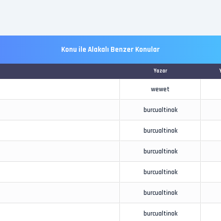
Konu ile Alakalı Benzer Konular
Yazar
wewet
burcualtinok
burcualtinok
burcualtinok
burcualtinok
burcualtinok
burcualtinok