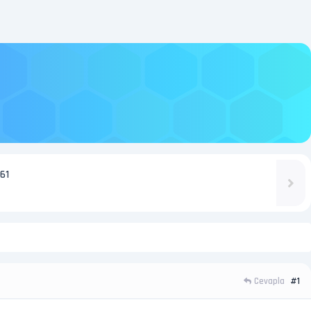
61
Cevapla
#1