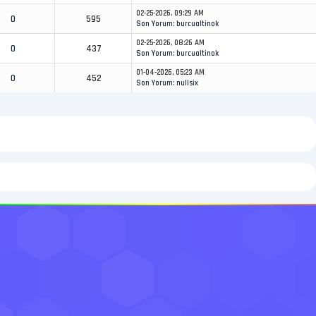
02-25-2026, 09:29 AM
0
595
Son Yorum
:
burcualtinok
02-25-2026, 08:26 AM
0
437
Son Yorum
:
burcualtinok
01-04-2026, 05:23 AM
0
452
Son Yorum
:
nullsix