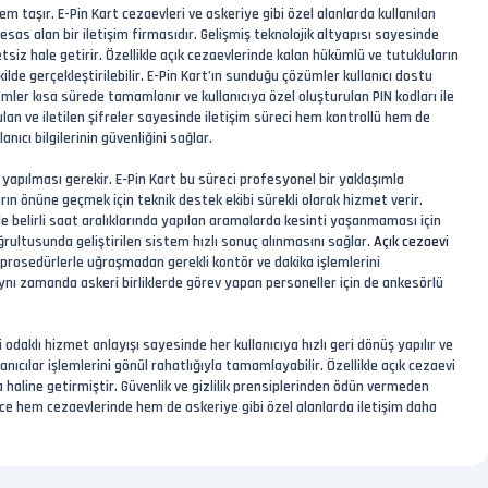
em taşır. E-Pin Kart cezaevleri ve askeriye gibi özel alanlarda kullanılan
s alan bir iletişim firmasıdır. Gelişmiş teknolojik altyapısı sayesinde
tsiz hale getirir. Özellikle açık cezaevlerinde kalan hükümlü ve tutukluların
ilde gerçekleştirilebilir. E-Pin Kart’ın sunduğu çözümler kullanıcı dostu
mler kısa sürede tamamlanır ve kullanıcıya özel oluşturulan PIN kodları ile
lan ve iletilen şifreler sayesinde iletişim süreci hem kontrollü hem de
nıcı bilgilerinin güvenliğini sağlar.
ı yapılması gerekir. E-Pin Kart bu süreci profesyonel bir yaklaşımla
rın önüne geçmek için teknik destek ekibi sürekli olarak hizmet verir.
le belirli saat aralıklarında yapılan aramalarda kesinti yaşanmaması için
ğrultusunda geliştirilen sistem hızlı sonuç alınmasını sağlar.
Açık cezaevi
 prosedürlerle uğraşmadan gerekli kontör ve dakika işlemlerini
. Aynı zamanda askeri birliklerde görev yapan personeller için de ankesörlü
 odaklı hizmet anlayışı sayesinde her kullanıcıya hızlı geri dönüş yapılır ve
ıcılar işlemlerini gönül rahatlığıyla tamamlayabilir. Özellikle açık cezaevi
 haline getirmiştir. Güvenlik ve gizlilik prensiplerinden ödün vermeden
lece hem cezaevlerinde hem de askeriye gibi özel alanlarda iletişim daha