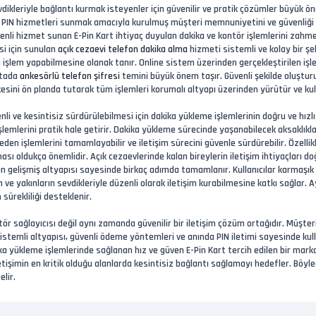
evdikleriyle bağlantı kurmak isteyenler için güvenilir ve pratik çözümler büyük ön
 PIN hizmetleri sunmak amacıyla kurulmuş müşteri memnuniyetini ve güvenliği esa
güvenli hizmet sunan E-Pin Kart ihtiyaç duyulan dakika ve kontör işlemlerini zahme
esi için sunulan
açık cezaevi telefon dakika alma
hizmeti sistemli ve kolay bir şek
 işlem yapabilmesine olanak tanır. Online sistem üzerinden gerçekleştirilen işle
oktada
ankesörlü telefon şifresi
temini büyük önem taşır. Güvenli şekilde oluşturu
ilkesini ön planda tutarak tüm işlemleri korumalı altyapı üzerinden yürütür ve kulla
nli ve kesintisiz sürdürülebilmesi için dakika yükleme işlemlerinin doğru ve hızl
şlemlerini pratik hale getirir. Dakika yükleme sürecinde yaşanabilecek aksaklıkla
en işlemlerini tamamlayabilir ve iletişim sürecini güvenle sürdürebilir. Özellik
 oldukça önemlidir. Açık cezaevlerinde kalan bireylerin iletişim ihtiyaçları do
’ın gelişmiş altyapısı sayesinde birkaç adımda tamamlanır. Kullanıcılar karmaşık
in ve yakınların sevdikleriyle düzenli olarak iletişim kurabilmesine katkı sağlar
sürekliliği desteklenir.
tör sağlayıcısı değil aynı zamanda güvenilir bir iletişim çözüm ortağıdır. Müşteri
istemli altyapısı, güvenli ödeme yöntemleri ve anında PIN iletimi sayesinde kullan
a yükleme işlemlerinde sağlanan hız ve güven E-Pin Kart tercih edilen bir marka
etişimin en kritik olduğu alanlarda kesintisiz bağlantı sağlamayı hedefler. Böy
elir.