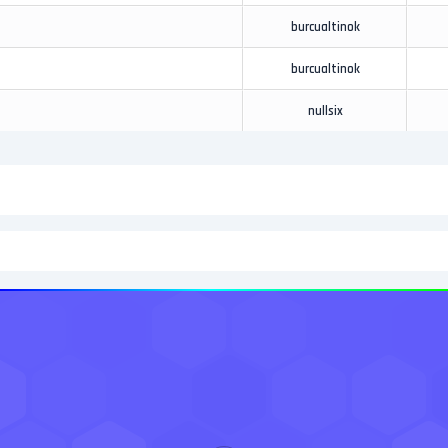
burcualtinok
burcualtinok
nullsix