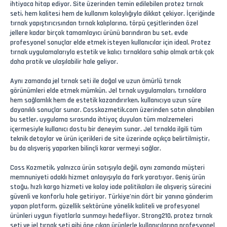
ihtiyaca hitap ediyor. Site üzerinden temin edilebilen protez tırnak
seti, hem kalitesi hem de kullanım kolaylığıyla dikkat çekiyor. İçeriğinde
tırnak yapıştırıcısından tırnak kalıplarına, törpü çeşitlerinden özel
jellere kadar birçok tamamlayıcı ürünü barındıran bu set, evde
profesyonel sonuçlar elde etmek isteyen kullanıcılar için ideal. Protez
tırnak uygulamalarıyla estetik ve kalıcı tırnaklara sahip olmak artık çok
daha pratik ve ulaşılabilir hale geliyor.
Aynı zamanda jel tırnak seti ile doğal ve uzun ömürlü tırnak
görünümleri elde etmek mümkün. Jel tırnak uygulamaları, tırnaklara
hem sağlamlık hem de estetik kazandırırken, kullanıcıya uzun süre
dayanıklı sonuçlar sunar. Cosskozmetik.com üzerinden satın alınabilen
bu setler, uygulama sırasında ihtiyaç duyulan tüm malzemeleri
içermesiyle kullanıcı dostu bir deneyim sunar. Jel tırnakla ilgili tüm
teknik detaylar ve ürün içerikleri de site üzerinde açıkça belirtilmiştir,
bu da alışveriş yaparken bilinçli karar vermeyi sağlar.
Coss Kozmetik, yalnızca ürün satışıyla değil, aynı zamanda müşteri
memnuniyeti odaklı hizmet anlayışıyla da fark yaratıyor. Geniş ürün
stoğu, hızlı kargo hizmeti ve kolay iade politikaları ile alışveriş sürecini
güvenli ve konforlu hale getiriyor. Türkiye’nin dört bir yanına gönderim
yapan platform, güzellik sektörüne yönelik kaliteli ve profesyonel
ürünleri uygun fiyatlarla sunmayı hedefliyor. Strong210, protez tırnak
seti ve jel tırnak seti gibi öne çıkan ürünlerle kullanıcılarına profesyonel