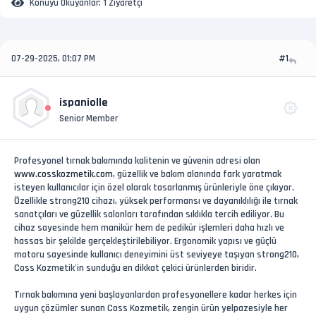
Konuyu Okuyanlar:
1 Ziyaretçi
07-29-2025, 01:07 PM
#1
ispaniolle
Senior Member
Profesyonel tırnak bakımında kalitenin ve güvenin adresi olan
www.cosskozmetik.com
, güzellik ve bakım alanında fark yaratmak
isteyen kullanıcılar için özel olarak tasarlanmış ürünleriyle öne çıkıyor.
Özellikle strong210 cihazı, yüksek performansı ve dayanıklılığı ile tırnak
sanatçıları ve güzellik salonları tarafından sıklıkla tercih ediliyor. Bu
cihaz sayesinde hem manikür hem de pedikür işlemleri daha hızlı ve
hassas bir şekilde gerçekleştirilebiliyor. Ergonomik yapısı ve güçlü
motoru sayesinde kullanıcı deneyimini üst seviyeye taşıyan strong210,
Coss Kozmetik'in sunduğu en dikkat çekici ürünlerden biridir.
Tırnak bakımına yeni başlayanlardan profesyonellere kadar herkes için
uygun çözümler sunan Coss Kozmetik, zengin ürün yelpazesiyle her