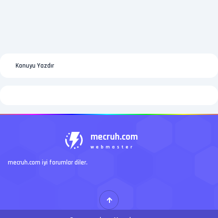
Konuyu Yazdır
mecruh.com
webmaster
mecruh.com iyi forumlar diler.