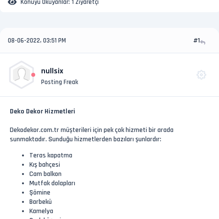
Konuyu Okuyanlar:
1 Ziyaretçi
08-06-2022, 03:51 PM
#1
nullsix
Posting Freak
Deko Dekor Hizmetleri
Dekodekor.com.tr müşterileri için pek çok hizmeti bir arada
sunmaktadır. Sunduğu hizmetlerden bazıları şunlardır:
Teras kapatma
Kış bahçesi
Cam balkon
Mutfak dolapları
Şömine
Barbekü
Kamelya