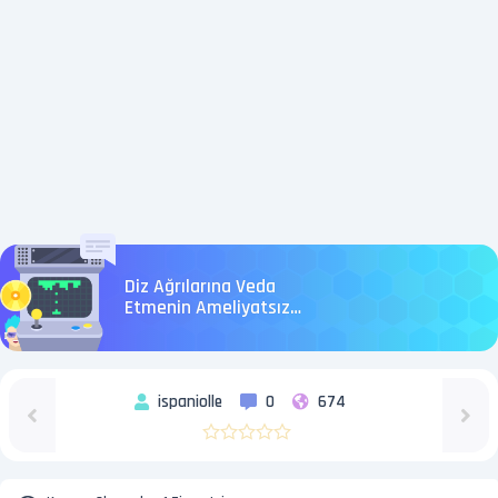
Diz Ağrılarına Veda
Etmenin Ameliyatsız
Yolu
ispaniolle
0
674