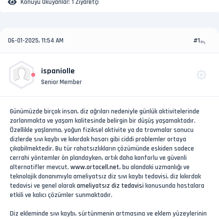
Konuyu Okuyanlar:
1 Ziyaretçi
06-01-2025, 11:54 AM
#1
ispaniolle
Senior Member
Günümüzde birçok insan, diz ağrıları nedeniyle günlük aktivitelerinde
zorlanmakta ve yaşam kalitesinde belirgin bir düşüş yaşamaktadır.
Özellikle yaşlanma, yoğun fiziksel aktivite ya da travmalar sonucu
dizlerde sıvı kaybı ve kıkırdak hasarı gibi ciddi problemler ortaya
çıkabilmektedir. Bu tür rahatsızlıkların çözümünde eskiden sadece
cerrahi yöntemler ön plandayken, artık daha konforlu ve güvenli
alternatifler mevcut.
www.ortocell.net
, bu alandaki uzmanlığı ve
teknolojik donanımıyla ameliyatsız diz sıvı kaybı tedavisi, diz kıkırdak
tedavisi ve genel olarak
ameliyatsız diz tedavisi
konusunda hastalara
etkili ve kalıcı çözümler sunmaktadır.
Diz ekleminde sıvı kaybı, sürtünmenin artmasına ve eklem yüzeylerinin