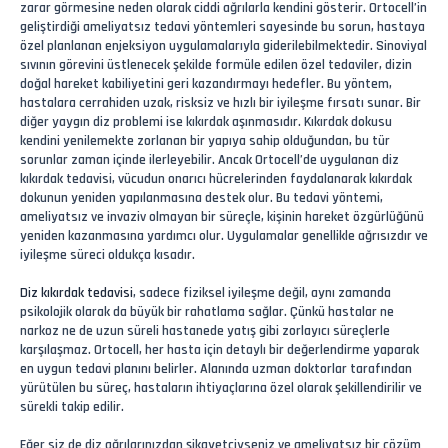
zarar görmesine neden olarak ciddi ağrılarla kendini gösterir. Ortocell’in
geliştirdiği ameliyatsız tedavi yöntemleri sayesinde bu sorun, hastaya
özel planlanan enjeksiyon uygulamalarıyla giderilebilmektedir. Sinoviyal
sıvının görevini üstlenecek şekilde formüle edilen özel tedaviler, dizin
doğal hareket kabiliyetini geri kazandırmayı hedefler. Bu yöntem,
hastalara cerrahiden uzak, risksiz ve hızlı bir iyileşme fırsatı sunar. Bir
diğer yaygın diz problemi ise kıkırdak aşınmasıdır. Kıkırdak dokusu
kendini yenilemekte zorlanan bir yapıya sahip olduğundan, bu tür
sorunlar zaman içinde ilerleyebilir. Ancak Ortocell’de uygulanan diz
kıkırdak tedavisi, vücudun onarıcı hücrelerinden faydalanarak kıkırdak
dokunun yeniden yapılanmasına destek olur. Bu tedavi yöntemi,
ameliyatsız ve invaziv olmayan bir süreçle, kişinin hareket özgürlüğünü
yeniden kazanmasına yardımcı olur. Uygulamalar genellikle ağrısızdır ve
iyileşme süreci oldukça kısadır.
Diz kıkırdak tedavisi
, sadece fiziksel iyileşme değil, aynı zamanda
psikolojik olarak da büyük bir rahatlama sağlar. Çünkü hastalar ne
narkoz ne de uzun süreli hastanede yatış gibi zorlayıcı süreçlerle
karşılaşmaz. Ortocell, her hasta için detaylı bir değerlendirme yaparak
en uygun tedavi planını belirler. Alanında uzman doktorlar tarafından
yürütülen bu süreç, hastaların ihtiyaçlarına özel olarak şekillendirilir ve
sürekli takip edilir.
Eğer siz de diz ağrılarınızdan şikayetçiyseniz ve ameliyatsız bir çözüm