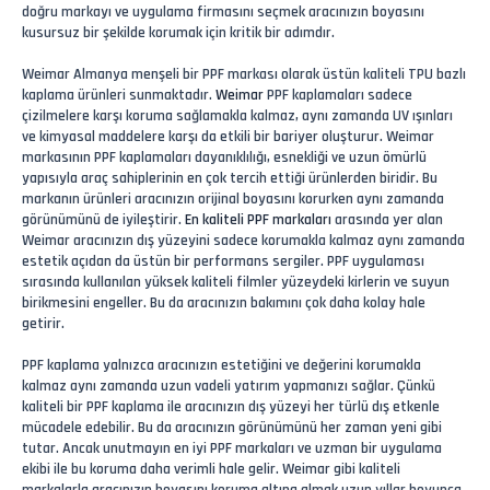
doğru markayı ve uygulama firmasını seçmek aracınızın boyasını
kusursuz bir şekilde korumak için kritik bir adımdır.
Weimar Almanya menşeli bir PPF markası olarak üstün kaliteli TPU bazlı
kaplama ürünleri sunmaktadır.
Weimar
PPF kaplamaları sadece
çizilmelere karşı koruma sağlamakla kalmaz, aynı zamanda UV ışınları
ve kimyasal maddelere karşı da etkili bir bariyer oluşturur. Weimar
markasının PPF kaplamaları dayanıklılığı, esnekliği ve uzun ömürlü
yapısıyla araç sahiplerinin en çok tercih ettiği ürünlerden biridir. Bu
markanın ürünleri aracınızın orijinal boyasını korurken aynı zamanda
görünümünü de iyileştirir.
En kaliteli PPF markaları
arasında yer alan
Weimar aracınızın dış yüzeyini sadece korumakla kalmaz aynı zamanda
estetik açıdan da üstün bir performans sergiler. PPF uygulaması
sırasında kullanılan yüksek kaliteli filmler yüzeydeki kirlerin ve suyun
birikmesini engeller. Bu da aracınızın bakımını çok daha kolay hale
getirir.
PPF kaplama yalnızca aracınızın estetiğini ve değerini korumakla
kalmaz aynı zamanda uzun vadeli yatırım yapmanızı sağlar. Çünkü
kaliteli bir PPF kaplama ile aracınızın dış yüzeyi her türlü dış etkenle
mücadele edebilir. Bu da aracınızın görünümünü her zaman yeni gibi
tutar. Ancak unutmayın en iyi PPF markaları ve uzman bir uygulama
ekibi ile bu koruma daha verimli hale gelir. Weimar gibi kaliteli