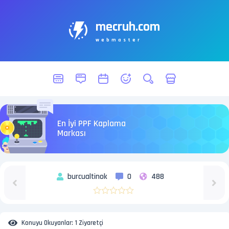
mecruh.com
webmaster
En İyi PPF Kaplama
Markası
burcualtinok
0
488
Konuyu Okuyanlar:
1 Ziyaretçi