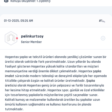
Konuyu Okuyanlar:
1 Ziyaretçi
01-13-2025, 09:26 AM
#1
pelinkurtsoy
Senior Member
Hagentex şapka ve tekstil ürünleri alanında yenilikçi çözümler sunan bir
üretici olarak sektörde fark yaratmaktadır. Uzun yıllardır bu alanda
faaliyet gösteren Hagentex yüksek kalite standartları ve müşteri
memnuniyetine verdiği önemle dikkat çekmektedir. Hagentex
şapka
imalat
sürecinde modern teknoloji ve deneyimli ekipleriyle her aşamada
titizlikle çalışarak özgün ve kaliteli ürünler üretmektedir.
Şapka
üreticisi
olarak Hagentex geniş ürün yelpazesi ve farklı tasarımlarıyla
her kesime hitap etmektedir. Hagentex spor, günlük ve özel etkinlikler
için tasarlanmış şapkalarla müşterilerine çeşitli seçenekler sunar.
Kaliteli kumaş ve malzemeler kullanılarak üretilen bu şapkalar uzun
ömürlü kullanım sağlamakta ve kullanıcı konforunu ön planda
tutmaktadır.