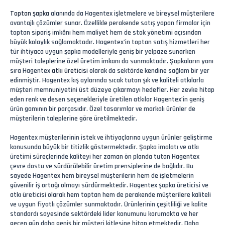
Toptan şapka
alanında da Hagentex işletmelere ve bireysel müşterilere
avantajlı çözümler sunar. Özellikle perakende satış yapan firmalar için
toptan sipariş imkânı hem maliyet hem de stok yönetimi açısından
büyük kolaylık sağlamaktadır. Hagentex’in toptan satış hizmetleri her
tür ihtiyaca uygun şapka modelleriyle geniş bir yelpaze sunarken
müşteri taleplerine özel üretim imkanı da sunmaktadır. Şapkaların yanı
sıra Hagentex
atkı üreticisi
olarak da sektörde kendine sağlam bir yer
edinmiştir. Hagentex kış aylarında sıcak tutan şık ve kaliteli atkılarla
müşteri memnuniyetini üst düzeye çıkarmayı hedefler. Her zevke hitap
eden renk ve desen seçenekleriyle üretilen atkılar Hagentex’in geniş
ürün gamının bir parçasıdır. Özel tasarımlar ve markalı ürünler de
müşterilerin taleplerine göre üretilmektedir.
Hagentex müşterilerinin istek ve ihtiyaçlarına uygun ürünler geliştirme
konusunda büyük bir titizlik göstermektedir. Şapka imalatı ve atkı
üretimi süreçlerinde kaliteyi her zaman ön planda tutan Hagentex
çevre dostu ve sürdürülebilir üretim prensiplerine de bağlıdır. Bu
sayede Hagentex hem bireysel müşterilerin hem de işletmelerin
güvenilir iş ortağı olmayı sürdürmektedir. Hagentex şapka üreticisi ve
atkı üreticisi olarak hem toptan hem de perakende müşterilere kaliteli
ve uygun fiyatlı çözümler sunmaktadır. Ürünlerinin çeşitliliği ve kalite
standardı sayesinde sektördeki lider konumunu korumakta ve her
geçen gün daha geniş bir müşteri kitlesine hitap etmektedir. Daha