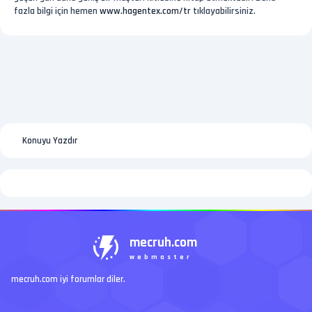
fazla bilgi için hemen
www.hagentex.com/tr
tıklayabilirsiniz.
Konuyu Yazdır
mecruh.com
webmaster
mecruh.com iyi forumlar diler.