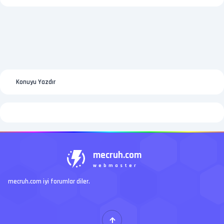
Konuyu Yazdır
mecruh.com
webmaster
mecruh.com iyi forumlar diler.