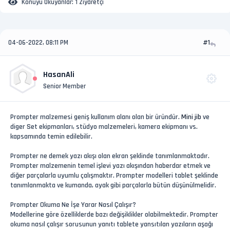
Konuyu Okuyanlar:
1 Ziyaretçi
04-06-2022, 08:11 PM
#1
HasanAli
Senior Member
Prompter malzemesi geniş kullanım alanı olan bir üründür.
Mini jib
ve
diger Set ekipmanları, stüdyo malzemeleri, kamera ekipmanı vs.
kapsamında temin edilebilir.
Prompter ne demek yazı akışı olan ekran şeklinde tanımlanmaktadır.
Prompter malzemenin temel işlevi yazı akışından haberdar etmek ve
diğer parçalarla uyumlu çalışmaktır. Prompter modelleri tablet şeklinde
tanımlanmakta ve kumanda, ayak gibi parçalarla bütün düşünülmelidir.
Prompter Okuma Ne İşe Yarar Nasıl Çalışır?
Modellerine göre özelliklerde bazı değişiklikler olabilmektedir. Prompter
okuma nasıl çalışır sorusunun yanıtı tablete yansıtılan yazıların aşağı