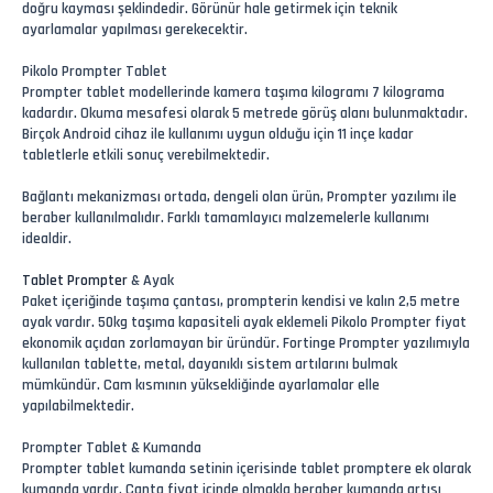
doğru kayması şeklindedir. Görünür hale getirmek için teknik
ayarlamalar yapılması gerekecektir.
Pikolo Prompter Tablet
Prompter tablet modellerinde kamera taşıma kilogramı 7 kilograma
kadardır. Okuma mesafesi olarak 5 metrede görüş alanı bulunmaktadır.
Birçok Android cihaz ile kullanımı uygun olduğu için 11 inçe kadar
tabletlerle etkili sonuç verebilmektedir.
Bağlantı mekanizması ortada, dengeli olan ürün, Prompter yazılımı ile
beraber kullanılmalıdır. Farklı tamamlayıcı malzemelerle kullanımı
idealdir.
Tablet Prompter
& Ayak
Paket içeriğinde taşıma çantası, prompterin kendisi ve kalın 2,5 metre
ayak vardır. 50kg taşıma kapasiteli ayak eklemeli Pikolo Prompter fiyat
ekonomik açıdan zorlamayan bir üründür. Fortinge Prompter yazılımıyla
kullanılan tablette, metal, dayanıklı sistem artılarını bulmak
mümkündür. Cam kısmının yüksekliğinde ayarlamalar elle
yapılabilmektedir.
Prompter Tablet & Kumanda
Prompter tablet kumanda setinin içerisinde tablet promptere ek olarak
kumanda vardır. Çanta fiyat içinde olmakla beraber kumanda artısı