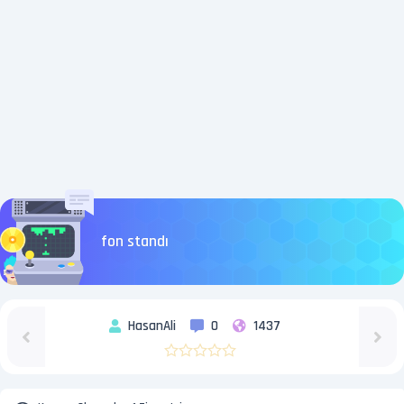
fon standı
HasanAli
0
1437