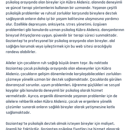
psikolog arayışında olan bireyler için Kübra Akdeniz, alanında deneyimli
ve güncel terapi yöntemlerini kullanan bir uzmandır. Yaşanan çeşitli
psikolojik problemler ve ruhsal zorluklar karşısında bireylere destek
sağlayarak onların daha iyi bir yaşam kalitesine ulaşmasına yardımcı
olur. Özellikle depresyon, anksiyete, stres yönetimi, özgüven
problemleri gibi konularda uzman psikolog Kübra Akdeniz, danışanlarının
bireysel ihtiyaçlarına uygun, güvenilir bir terapi süreci sunmaktadır.
Gaziantep’te profesyonel bir psikolog arayışında olan bireyler, akıl
sağlığını korumak veya iyileştirmek için bu web sitesi aracılığıyla
randevu alabilirler.
Aileler için çocukların ruh sağlığı büyük önem taşır. Bu noktada
Gaziantep çocuk psikoloğu arayışında olan ebeveynler için Kübra
Akdeniz, çocukların gelişim dönemlerinde karşılaşabilecekleri zorlukları
çözmeye yönelik uzman bir destek sağlamaktadır. Çocuklarda görülen
davranışsal sorunlar, uyum problemleri, öğrenme güçlükleri ve sosyal
kaygılar gibi konularda deneyimli bir psikolog olarak hizmet
vermektedir. Ayrıca, ergenlik döneminde yaşanan problemler için de
ailelere rehberlik eden Kübra Akdeniz, çocuk ve ergenlere yönelik
çözümler sunarak onların sağlıklı bireyler olarak yetişmesine katkı
sağlamaktadır.
Gaziantep’te psikolojik destek almak isteyen bireyler için maliyet,
önemli bir faktördür. Gaziantep psikolog fiyatları ise hizmet alınacak