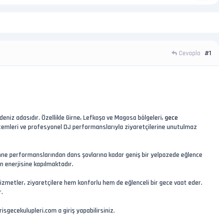
Cevapla
#1
deniz adasıdır. Özellikle Girne, Lefkoşa ve Magosa bölgeleri,
gece
sistemleri ve profesyonel DJ performanslarıyla ziyaretçilerine unutulmaz
 sahne performanslarından dans şovlarına kadar geniş bir yelpazede eğlence
ın enerjisine kapılmaktadır.
 hizmetler, ziyaretçilere hem konforlu hem de eğlenceli bir gece vaat eder.
r.
brisgecekulupleri.com a giriş yapabilirsiniz.