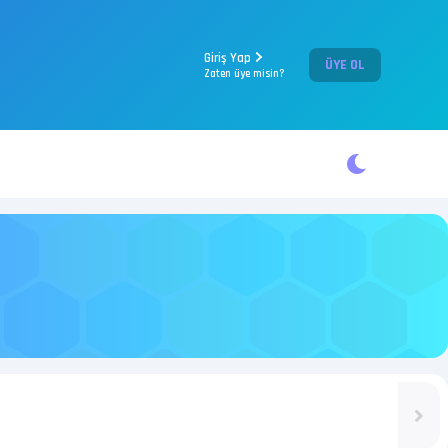
Giriş Yap
ÜYE OL
Zaten üye misin?