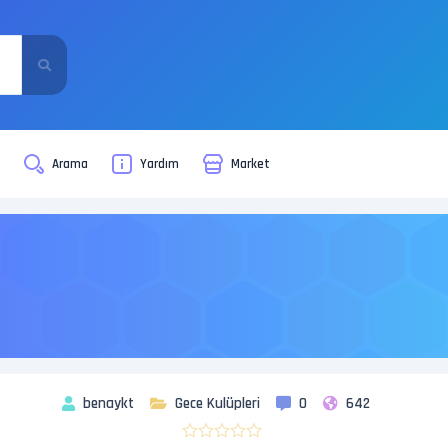
i
Arama
Yardım
Market
benaykt
Gece Kulüpleri
0
642