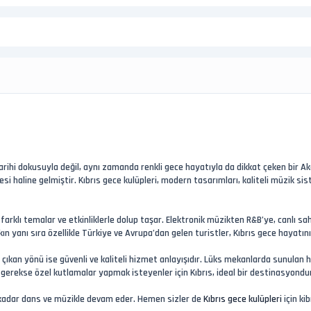
 tarihi dokusuyla değil, aynı zamanda renkli gece hayatıyla da dikkat çeken bir Ak
esi haline gelmiştir. Kıbrıs gece kulüpleri, modern tasarımları, kaliteli müzik 
 farklı temalar ve etkinliklerle dolup taşar. Elektronik müzikten R&B’ye, canlı
ın yanı sıra özellikle Türkiye ve Avrupa’dan gelen turistler, Kıbrıs gece hayatın
ne çıkan yönü ise güvenli ve kaliteli hizmet anlayışıdır. Lüks mekanlarda sunulan
gerekse özel kutlamalar yapmak isteyenler için Kıbrıs, ideal bir destinasyondu
na kadar dans ve müzikle devam eder. Hemen sizler de
Kıbrıs gece kulüpleri
için ki