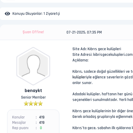
Konuyu Okuyanlar:
1 Ziyaretçi
Şuan Offine!
07-21-2025, 07:35 PM
Site Adı: Kıbrıs gece kulüpleri
Site Adresi: kibrisgecekulupleri.com
Açıklama:
Kıbrıs, sadece doğal güzellikleri ve
kulüpleri
yle eğlence severlerin gözd
anlar sunar.
benaykt
Adadaki kulüpler, haftanın her günü
Senior Member
seçenekleri sunulmaktadır. Yerli halk
Kıbrıs gece kulüplerinin bir diğer ö
Gerek arkadaş gruplarıyla eğlenmek 
Konular
419
Mesajlar
419
Kıbrıs’ta gece, sabahın ilk ışıkları
Rep puanı
0