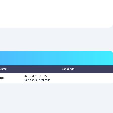
kunma
Son Yorum
04-16-2026, 10:11 PM
408
Son Yorum
:
benbenim