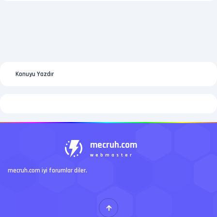
Konuyu Yazdır
mecruh.com
webmaster
mecruh.com iyi forumlar diler.