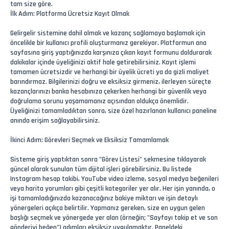
tam size göre.
İlk Adım: Platforma Ücretsiz Kayıt Olmak
Gelirgelir sistemine dahil olmak ve kazanç sağlamaya başlamak için
öncelikle bir kullanıcı profili oluşturmanız gerekiyor. Platformun ana
sayfasına giriş yaptığınızda karşınıza çıkan kayıt formunu doldurarak
dakikalar içinde üyeliğinizi aktif hale getirebilirsiniz. Kayıt işlemi
tamamen ücretsizdir ve herhangi bir üyelik ücreti ya da gizli maliyet
barındırmaz. Bilgilerinizi doğru ve eksiksiz girmeniz, ilerleyen süreçte
kazançlarınızı banka hesabınıza çekerken herhangi bir güvenlik veya
doğrulama sorunu yaşamamanız açısından oldukça önemlidir.
Üyeliğinizi tamamladıktan sonra, size özel hazırlanan kullanıcı paneline
anında erişim sağlayabilirsiniz.
İkinci Adım: Görevleri Seçmek ve Eksiksiz Tamamlamak
Sisteme giriş yaptıktan sonra "Görev Listesi" sekmesine tıklayarak
güncel olarak sunulan tüm dijital işleri görebilirsiniz. Bu listede
Instagram hesap takibi, YouTube video izleme, sosyal medya beğenileri
veya harita yorumları gibi çeşitli kategoriler yer alır. Her işin yanında, o
işi tamamladığınızda kazanacağınız bakiye miktarı ve işin detaylı
yönergeleri açıkça belirtilir. Yapmanız gereken, size en uygun gelen
başlığı seçmek ve yönergede yer alan (örneğin; "Sayfayı takip et ve son
gönderiyi beğen") adımları eksiksiz uygulamaktır. Paneldeki