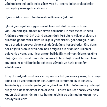
yönlendirmeleri takip edip
görev yap
butonunu kullanarak adımları
başarıyla yerine getirebilirsiniz.
Üçüncü Adım: Kanıt Göndermek ve Kazancı Çekmek
İşlemi yönergelere uygun olarak tamamladıktan sonra, bunu
kanıtlamanız için sizden bir ekran görüntüsü (screenshot) istenir.
Aldığınız ekran görüntüsünü sistemdeki ilgili alana yükleyerek onay
sürecine gönderebilirsiniz. Gelirgelir yöneticileri, gönderdiğiniz kanıtı
kısa sürede inceleyerek görevin doğruluğunu kontrol eder. Onaylanan
her başarılı işlemin ardından, hak ettiğiniz tutar anında kullanıcı
bakiyenize yansıtılır. Platformun belirlediği minimum ödeme eşiğine
ulaştığınızda, panel üzerinden ödeme talebi oluşturarak biriken tüm
kazancınızı kendi banka hesabınıza güvenle ve hızla transfer
edebilirsiniz.
Sosyal medyada saatlerce amaçsızca vakit geçirmek yerine, bu süreyi
planlı bir ek gelir modeline dönüştürmek tamamen sizin elinizde.
Evinizde, iş yerinizde ya da yolda yürürken akıllı telefonunuz yardımıyla
bütçenize destek olmak istiyorsanız, Türkiye'nin lider
görev yap para
kazan
platformunda yerinizi hemen alabilir ve adım adım kazanmaya
başlayabilirsiniz.