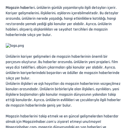
Magazin haber
leri, ünlülerin günlük yaşamlarıyla ilgili detayları içerir.
Kariyer gelişmelerini, ilişkilerini, aşklarını içerebilmektedir. Bu detaylar
arasında, ünlülerin nerede yaşadığı, hangi etkinliklere katıldığı, hangi
restoranda yemek yediği gibi konular yer alabilir. Ayrıca, ünlülerin
hobileri, alışveriş alışkanlıkları ve seyahat tercihleri de magazin
haberlerinde sıkça yer bulur.
Ünlülerin kariyer gelişmeleri de magazin haberlerinin önemli bir
parçasını oluşturur. Bu haberler arasında, ünlülerin yeni projeleri, film
veya dizi teklifleri, albüm çıkarmaları gibi konular yer alabilir. Ayrıca,
ünlülerin kariyerlerindeki başarıları ve ödüller de magazin haberlerinde
sıkça yer bulur.
Ünlülerin ilişkileri ve aşk hayatları da magazin haberlerinin vazgeçilmez
konuları arasındadır. Ünlülerin birbirleriyle olan ilişkileri, ayrılıkları, yeni
ilişkilere başlamaları gibi konular magazin dünyasının yakından takip
ettiği konulardır. Ayrıca, ünlülerin evlilikleri ve çocuklarıyla ilgili haberler
de magazin haberlerinde geniş yer bulur.
Magazin haberlerini takip etmek ve en güncel gelişmelerden haberdar
olmak için Magazinhaber.com'u ziyaret etmeyi unutmayın!
Magazinhaber.com, magazin dünyasındaki en son haberleri ve