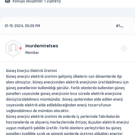
Konuyu Okuyanlar:
1 Ziyaretçi
01-15-2024, 05:09 PM
#1
inurdemirelseo
Member
Güneş Enerjisi Elektrik Üretimi
Güneş enerjisi elektrik üretimi gelişmiş ülkelerin son dönemlerde ilgi
alanı olmuştur. Güneş enerjisinden elektrik enerjisinin üretilebilmesi için
güneş panellerinin kullanıldığı görülür. Farklı alanlarda kullanılan güneş
panelleri sayesinde güneş enerjisinin kısa sürede elektrik enerjisine
dönüştürülebilmesi mümkündür. Güneş ışınlarından elde edilen enerji
sayesinde elektrik elde edilebileceğinden enerji tasarrufunun
sağlanabilmesi de mümkün olacaktır.
Güneş enerjisi elektrik üretimi ile evlerde iş yerlerinde fabrikalarda
hastanelerde ve alışveriş merkezlerinde ihtiyaç duyulan elektrik enerjisi
uygun maliyetli şekilde üretilir. Farklı alanlara yerleştirilen bu güneş
panelleri özellikle sıcak ve güneşli günlerde üretmiş oldukları enerjiyi