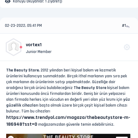
Konuyu Okuyanlar:
1 Ziyaretçi
02-23-2022, 05:41 PM
#1
vortex1
Junior Member
The Beauty Store
, 2012 yılından beri kişisel bakım ve kozmetik
ürünlerini kullanıcıya sunmaktadır. Birçok ithal markanın yanı sıra pek
çok markanın da ürünlerinin satışı yapılmaktadır. Güzelliğe dair
aradığınız birçok ürünü bulabileceğiniz
The Beauty Store
kişisel bakım
ürünleri konusunda öncü firmalardan biridir. Geniş bir ürün yelpazesi
olan firmada herkes için vücudun en değerli yeri olan yüz kısmı için
yüz
güzellik cihazları
başta olmak üzere birçok çeşit kişisel bakım cihazı
bulunur. Tüm bu cihazları
https://www.trendyol.com/magaza/thebeautystore-m-
186948?sst=0
mağazamızdan güvenle temin edebilirsiniz.