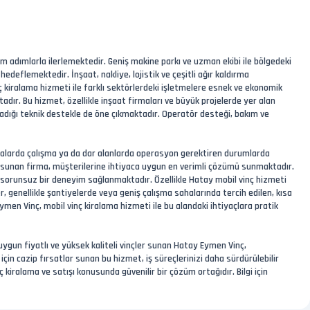
m adımlarla ilerlemektedir. Geniş makine parkı ve uzman ekibi ile bölgedeki
flemektedir. İnşaat, nakliye, lojistik ve çeşitli ağır kaldırma
ç kiralama hizmeti ile farklı sektörlerdeki işletmelere esnek ve ekonomik
dır. Bu hizmet, özellikle inşaat firmaları ve büyük projelerde yer alan
ladığı teknik destekle de öne çıkmaktadır. Operatör desteği, bakım ve
noktalarda çalışma ya da dar alanlarda operasyon gerektiren durumlarda
paze sunan firma, müşterilerine ihtiyaca uygun en verimli çözümü sunmaktadır.
 ve sorunsuz bir deneyim sağlanmaktadır. Özellikle Hatay mobil vinç hizmeti
r, genellikle şantiyelerde veya geniş çalışma sahalarında tercih edilen, kısa
 Eymen Vinç, mobil vinç kiralama hizmeti ile bu alandaki ihtiyaçlara pratik
uygun fiyatlı ve yüksek kaliteli vinçler sunan Hatay Eymen Vinç,
çin cazip fırsatlar sunan bu hizmet, iş süreçlerinizi daha sürdürülebilir
ç kiralama ve satışı konusunda güvenilir bir çözüm ortağıdır. Bilgi için