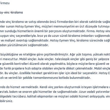
 Firması
y-vinc-kiralama
de vinç kiralama ve satışı alanında öncü firmalardan biri olarak sektörde sağla
mler sunan Hatay Eymen Vinç, müşteri memnuniyetini en üst düzeyde tutmayı hede
manın sunduğu hizmetlerin önemli bir parçasını oluşturmaktadır. Firma, Hatay vin
ygun vinç seçenekleriyle, kısa ya da uzun süreli kiralama imkanları sağlanmakta
lar ve maliyet avantajı sağlamaktadır. Hatay Eymen Vinç, kiralama sürecinde sağ
amadan yürütülmesini sağlamaktadır.
zin büyüklüğüne ve niteliğine göre çeşitlendirilmiştir. Ağır yük taşıma, yüksek 
eri mevcuttur. Mobil vinçler, kule vinçler, teleskopik vinçler gibi geniş bir yel
ı ve güvenlik kontrolleri düzenli olarak yapılmakta, böylece müşterilere güvenli
farklı projelere hızlı adapte olabilen vinçlerle dikkat çekmektedir. Mobil vinçle
dır. Bu vinçler, özellikle hareket gerektiren işler için ideal bir seçenektir. Hatay
ızlı ve verimli bir şekilde tamamlanmasına katkıda bulunmaktadır.
nında da hizmet vermektedir. Kendi vinç parkını oluşturmak isteyen işletmelere 
estek, bakım ve onarım gibi hizmetler de sağlamaktadır. Uzun vadeli yatırımlar i
ölgedeki tecrübesi, kaliteli ekipmanları ve müşteri odaklı hizmet anlayışıyla, vin
lirsiniz.