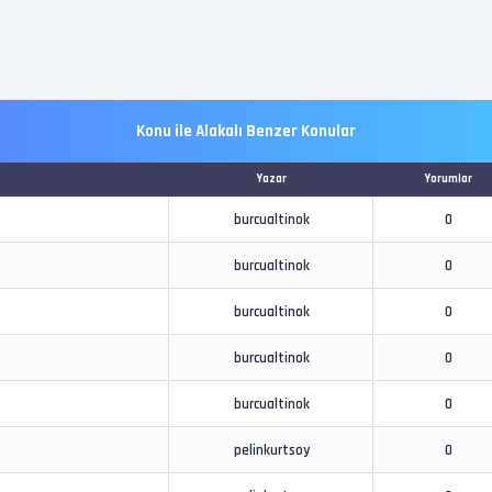
Konu ile Alakalı Benzer Konular
Yazar
Yorumlar
burcualtinok
0
burcualtinok
0
burcualtinok
0
burcualtinok
0
burcualtinok
0
pelinkurtsoy
0