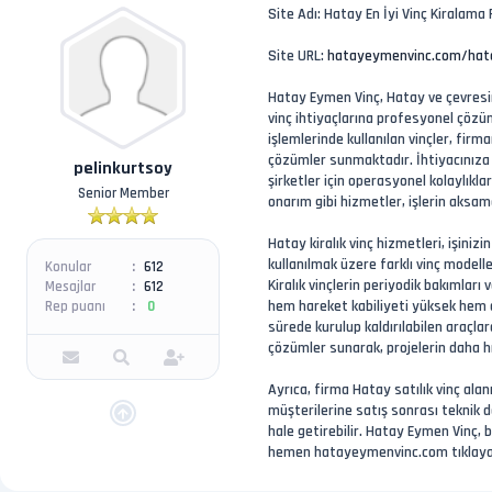
Site Adı: Hatay En İyi Vinç Kiralama
Site URL:
hatayeymenvinc.com/hata
Hatay Eymen Vinç, Hatay ve çevresin
vinç ihtiyaçlarına profesyonel çözü
işlemlerinde kullanılan vinçler, fir
çözümler sunmaktadır. İhtiyacınıza u
pelinkurtsoy
şirketler için operasyonel kolaylık
Senior Member
onarım gibi hizmetler, işlerin aks
Hatay kiralık vinç hizmetleri, işini
kullanılmak üzere farklı vinç modell
Konular
612
Kiralık vinçlerin periyodik bakımlar
Mesajlar
612
hem hareket kabiliyeti yüksek hem de 
Rep puanı
0
sürede kurulup kaldırılabilen araçlar
çözümler sunarak, projelerin daha h
Ayrıca, firma Hatay satılık vinç ala
müşterilerine satış sonrası teknik d
hale getirebilir. Hatay Eymen Vinç, b
hemen hatayeymenvinc.com tıklayabi