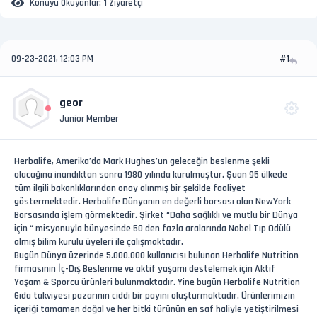
Konuyu Okuyanlar:
1 Ziyaretçi
09-23-2021, 12:03 PM
#1
geor
Junior Member
Herbalife, Amerika’da Mark Hughes’un geleceğin beslenme şekli
olacağına inandıktan sonra 1980 yılında kurulmuştur. Şuan 95 ülkede
tüm ilgili bakanlıklarından onay alınmış bir şekilde faaliyet
göstermektedir. Herbalife Dünyanın en değerli borsası olan NewYork
Borsasında işlem görmektedir. Şirket “Daha sağlıklı ve mutlu bir Dünya
için “ misyonuyla bünyesinde 50 den fazla aralarında Nobel Tıp Ödülü
almış bilim kurulu üyeleri ile çalışmaktadır.
Bugün Dünya üzerinde 5.000.000 kullanıcısı bulunan Herbalife Nutrition
firmasının İç-Dış Beslenme ve aktif yaşamı destelemek için Aktif
Yaşam & Sporcu ürünleri bulunmaktadır. Yine bugün Herbalife Nutrition
Gıda takviyesi pazarının ciddi bir payını oluşturmaktadır. Ürünlerimizin
içeriği tamamen doğal ve her bitki türünün en saf haliyle yetiştirilmesi