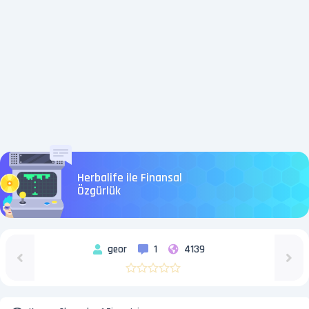
Herbalife ile Finansal
Özgürlük
geor
1
4139