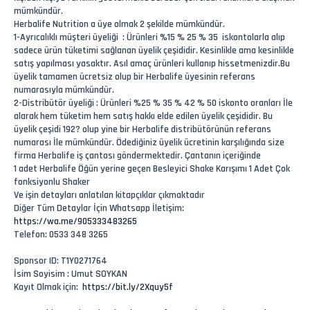
mümkündür.
Herbalife Nutrition a üye olmak 2 şekilde mümkündür.
1-Ayrıcalıklı müşteri üyeliği : Ürünleri %15 % 25 % 35 iskontolarla alıp
sadece ürün tüketimi sağlanan üyelik çeşididir. Kesinlikle ama kesinlikle
satış yapılması yasaktır. Asıl amaç ürünleri kullanıp hissetmenizdir.Bu
üyelik tamamen ücretsiz olup bir Herbalife üyesinin referans
numarasıyla mümkündür.
2-Distribütör üyeliği : Ürünleri %25 % 35 % 42 % 50 iskonto oranları İle
alarak hem tüketim hem satış hakkı elde edilen üyelik çeşididir. Bu
üyelik çeşidi 192? olup yine bir Herbalife distribütörünün referans
numarası İle mümkündür. Ödediğiniz üyelik ücretinin karşılığında size
firma Herbalife iş çantası göndermektedir. Çantanın içeriğinde
1 adet Herbalife Öğün yerine geçen Besleyici Shake Karışımı 1 Adet Çok
fonksiyonlu Shaker
Ve işin detayları anlatılan kitapçıklar çıkmaktadır
Diğer Tüm Detaylar İçin Whatsapp İletişim:
https://wa.me/905333483265
Telefon: 0533 348 3265
Sponsor ID: T1Y0271764
İsim Soyisim : Umut SOYKAN
Kayıt Olmak için:
https://bit.ly/2Xquy5f