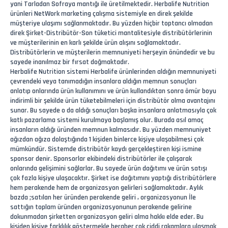
yani Tarladan Sofraya mantığı ile üretilmektedir. Herbalife Nutrition
ürünleri NetWork marketing çalışma sistemiyle en direk şekilde
müşteriye ulaşımı sağlanmaktadır. Bu yüzden hiçbir toptancı olmadan
direk Şirket-Distribütör-Son tüketici mantalitesiyle distribütörlerinin
ve müşterilerinin en karlı şekilde ürün alışını sağlamaktadır.
Distribütörlerin ve müşterilerin memnuniyeti herşeyin önündedir ve bu
sayede inanılmaz bir fırsat doğmaktadır.
Herbalife Nutrition sistemi Herbalife ürünlerinden aldığın memnuniyeti
çevrendeki veya tanımadığın insanlara aldığın memnun sonuçları
anlatıp onlarında ürün kullanımını ve ürün kullandıktan sonra ömür boyu
indirimli bir şekilde ürün tüketebilmeleri için distribütör olma avantajını
sunar. Bu sayede o da aldığı sonuçları başka insanlara anlatmasıyla çok
katlı pazarlama sistemi kurulmaya başlamış olur. Burada asıl amaç
insanların aldığı üründen memnun kalmasıdır. Bu yüzden memnuniyet
ağızdan ağıza dolaştığında 1 kişiden binlerce kişiye ulaşabilmesi çok
mümkündür. Sistemde distribütör kaydı gerçekleştiren kişi ismine
sponsor denir. Sponsorlar ekibindeki distribütörler ile çalışarak
onlarında gelişimini sağlarlar. Bu sayede ürün dağıtımı ve ürün satışı
çok fazla kişiye ulaşacaktır. Şirket ise dağıtımını yaptığı distribütörlere
hem perakende hem de organizasyon gelirleri sağlamaktadır. Aylık
bazda ;satılan her üründen perakende geliri , organizasyonun İle
sattığın toplam üründen organizasyonunun perakende gelirine
dokunmadan şirketten organizasyon geliri alma hakkı elde eder. Bu
kişiden kişiye farklılık göstermekle beraber çok ciddi rakamlara ulaşmak