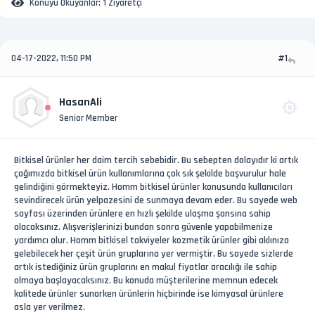
Konuyu Okuyanlar:
1 Ziyaretçi
04-17-2022, 11:50 PM
#1
HasanAli
Senior Member
Bitkisel ürünler her daim tercih sebebidir. Bu sebepten dolayıdır ki artık
çağımızda bitkisel ürün kullanımlarına çok sık şekilde başvurulur hale
gelindiğini görmekteyiz. Homm bitkisel ürünler konusunda kullanıcıları
sevindirecek ürün yelpazesini de sunmaya devam eder. Bu sayede web
sayfası üzerinden ürünlere en hızlı şekilde ulaşma şansına sahip
olacaksınız. Alışverişlerinizi bundan sonra güvenle yapabilmenize
yardımcı olur. Homm bitkisel takviyeler kozmetik ürünler gibi aklınıza
gelebilecek her çeşit ürün gruplarına yer vermiştir. Bu sayede sizlerde
artık istediğiniz ürün gruplarını en makul fiyatlar aracılığı ile sahip
olmaya başlayacaksınız. Bu konuda müşterilerine memnun edecek
kalitede ürünler sunarken ürünlerin hiçbirinde ise kimyasal ürünlere
asla yer verilmez.