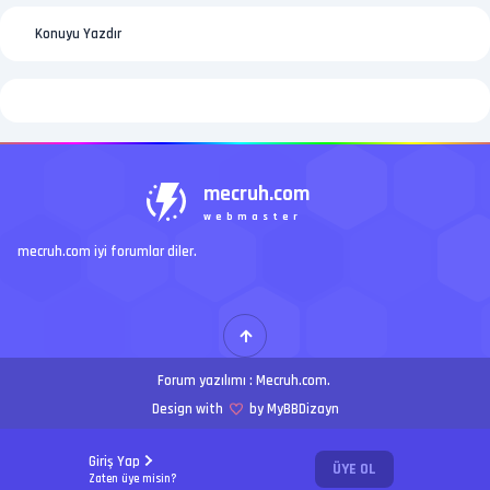
Konuyu Yazdır
mecruh.com
webmaster
mecruh.com iyi forumlar diler.
Forum yazılımı :
Mecruh.com
.
Design with
by MyBBDizayn
Giriş Yap
ÜYE OL
Zaten üye misin?