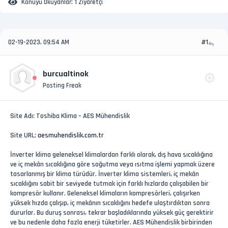
Konuyu Okuyanlar:
1 Ziyaretçi
02-19-2023, 09:54 AM
#1
burcualtinok
Posting Freak
Site Adı: Toshiba Klima – AES Mühendislik
Site URL:
aesmuhendislik.com.tr
İnverter klima geleneksel klimalardan farklı olarak, dış hava sıcaklığına
ve iç mekân sıcaklığına göre soğutma veya ısıtma işlemi yapmak üzere
tasarlanmış bir klima türüdür. İnverter klima sistemleri, iç mekân
sıcaklığını sabit bir seviyede tutmak için farklı hızlarda çalışabilen bir
kompresör kullanır. Geleneksel klimaların kompresörleri, çalışırken
yüksek hızda çalışıp, iç mekânın sıcaklığını hedefe ulaştırdıktan sonra
dururlar. Bu duruş sonrası, tekrar başladıklarında yüksek güç gerektirir
ve bu nedenle daha fazla enerji tüketirler. AES Mühendislik birbirinden