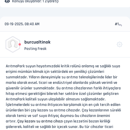
Konuyu Okuyanlar:
1 Ziyaretçi
09-19-2025, 08:40 AM
#1
burcualtinok
Posting Freak
ArıtmaPark suyun hayatımızdaki kritik rolünü anlamış ve sağlıklı suya
erişimi mümkün kılmak için sektördeki en yenilikçi çözümleri
sunmaktadır. Yılların deneyimiyle su arıtma teknolojilerinde lider bir
marka olarak evsel, ticari ve endüstriyel alanlarda yüksek verimli ve
güvenilir ürünler sunmaktadır. Su arıtma cihazlarının farklı ihtiyaçlara
hitap etmesi gerektiğini bilerek her sektöre özel çözümler geliştiren
ArıtmaPark kaliteli suyun ulaşılabilir olmasını sağlamaktadır.
İşletmelerdeki su arıtma ihtiyacını karşılamak için en çok tercih edilen
ürünlerden biri çay kazanı su arıtma cihazıdır. Çay kazanlarının sürekli
olarak temiz ve saf suya ihtiyaç duyması bu cihazların önemini
artırır.
Çay kazanı su arıtma cihazı
çayın lezzetini bozan kirliliği
gidererek, kaliteli ve sağlıklı bir içecek sunar. Bu tür cihazlar ticari