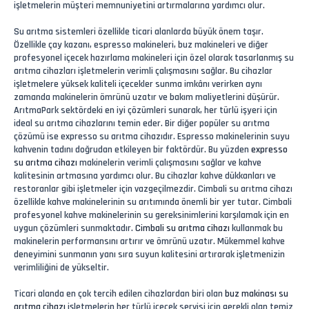
işletmelerin müşteri memnuniyetini artırmalarına yardımcı olur.
Su arıtma sistemleri özellikle ticari alanlarda büyük önem taşır.
Özellikle çay kazanı, espresso makineleri, buz makineleri ve diğer
profesyonel içecek hazırlama makineleri için özel olarak tasarlanmış su
arıtma cihazları işletmelerin verimli çalışmasını sağlar. Bu cihazlar
işletmelere yüksek kaliteli içecekler sunma imkânı verirken aynı
zamanda makinelerin ömrünü uzatır ve bakım maliyetlerini düşürür.
ArıtmaPark sektördeki en iyi çözümleri sunarak, her türlü işyeri için
ideal su arıtma cihazlarını temin eder. Bir diğer popüler su arıtma
çözümü ise expresso su arıtma cihazıdır. Espresso makinelerinin suyu
kahvenin tadını doğrudan etkileyen bir faktördür. Bu yüzden
expresso
su arıtma cihazı
makinelerin verimli çalışmasını sağlar ve kahve
kalitesinin artmasına yardımcı olur. Bu cihazlar kahve dükkanları ve
restoranlar gibi işletmeler için vazgeçilmezdir. Cimbali su arıtma cihazı
özellikle kahve makinelerinin su arıtımında önemli bir yer tutar. Cimbali
profesyonel kahve makinelerinin su gereksinimlerini karşılamak için en
uygun çözümleri sunmaktadır.
Cimbali su arıtma cihazı
kullanmak bu
makinelerin performansını artırır ve ömrünü uzatır. Mükemmel kahve
deneyimini sunmanın yanı sıra suyun kalitesini artırarak işletmenizin
verimliliğini de yükseltir.
Ticari alanda en çok tercih edilen cihazlardan biri olan
buz makinası su
arıtma cihazı
işletmelerin her türlü içecek servisi için gerekli olan temiz