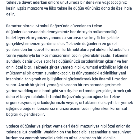
tekneye davet ederken onlara unutulmaz bir deneyim yaşatacağınız
kesin. Eşsiz manzara ve lüks tekne ile düğün gününüz daha da özel hale
gelir.
Bematur olarak İstanbul Boğazı'nda düzenlenen
tekne
düğünleri
konusundaki deneyimimiz her detayda mükemmelliği
hedefleyerek organizasyonunuzu sorunsuz ve keyifli bir şekilde
gerçekleştirmenize yardımcı olur. Teknede düğünlerin en güzel
yönlerinden biri davetlilerinizin farklı noktalara yol alırken İstanbul’un
tarihi yapılarıyla birlikte manzaranın tadını çıkarabilmesidir. Teknenin
sunduğu özgürlük ve zarafet düğününüzü sıradanlıktan çıkarır ve her
anını özel kılar.
Teknede şirket yemeği
gibi kurumsal etkinlikler için de
mükemmel bir ortam sunulmaktadır. İş dünyasındaki etkinlikler yeni
insanlarla tanışmak ve iş ilişkilerini güçlendirmek için önemli fırsatlar
sunar. Ancak bir şirket yemeğini sıradan bir restoranda geçirmek
yerine
wedding on a boat
gibi sıra dışı bir ortamda gerçekleştirmek çok
daha etkileyici olabilir. İstanbul Boğazı’nda yapacağınız bir tekne
organizasyonu iş arkadaşlarınızla veya iş ortaklarınızla keyifli bir yemek
eşliğinde boğazın benzersiz manzarasının tadını çıkarırken kurumsal
bağları güçlendirebilir.
Sadece düğünler ve şirket yemekleri değil mezuniyet gibi özel anlar da
teknede kutlanabilir.
Wedding on the boat
gibi seçeneklerle mezuniyet
kutlaması yapmak hayalinizdeki en güzel anılardan biri olabilir.