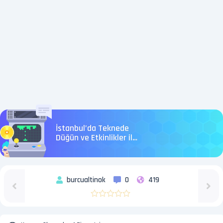
İstanbul’da Teknede
Düğün ve Etkinlikler ile
Eşsiz Bir Deneyim
burcualtinok
0
419