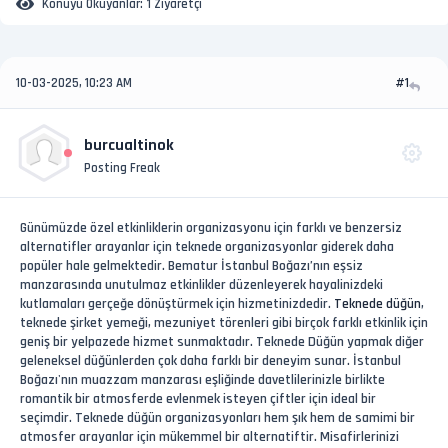
Konuyu Okuyanlar:
1 Ziyaretçi
10-03-2025, 10:23 AM
#1
burcualtinok
Posting Freak
Günümüzde özel etkinliklerin organizasyonu için farklı ve benzersiz
alternatifler arayanlar için teknede organizasyonlar giderek daha
popüler hale gelmektedir. Bematur İstanbul Boğazı’nın eşsiz
manzarasında unutulmaz etkinlikler düzenleyerek hayalinizdeki
kutlamaları gerçeğe dönüştürmek için hizmetinizdedir.
Teknede düğün
,
teknede şirket yemeği, mezuniyet törenleri gibi birçok farklı etkinlik için
geniş bir yelpazede hizmet sunmaktadır. Teknede Düğün yapmak diğer
geleneksel düğünlerden çok daha farklı bir deneyim sunar. İstanbul
Boğazı'nın muazzam manzarası eşliğinde davetlilerinizle birlikte
romantik bir atmosferde evlenmek isteyen çiftler için ideal bir
seçimdir. Teknede düğün organizasyonları hem şık hem de samimi bir
atmosfer arayanlar için mükemmel bir alternatiftir. Misafirlerinizi