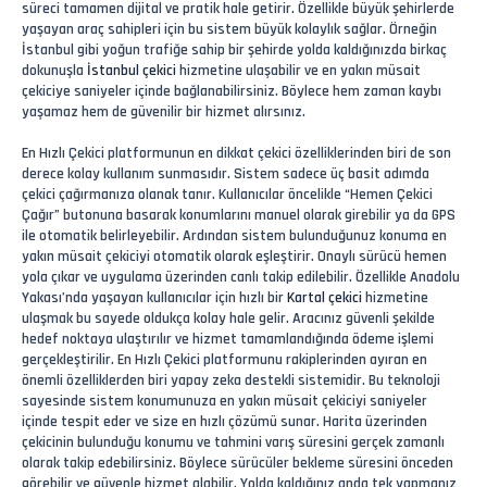
süreci tamamen dijital ve pratik hale getirir. Özellikle büyük şehirlerde
yaşayan araç sahipleri için bu sistem büyük kolaylık sağlar. Örneğin
İstanbul gibi yoğun trafiğe sahip bir şehirde yolda kaldığınızda birkaç
dokunuşla
İstanbul çekici
hizmetine ulaşabilir ve en yakın müsait
çekiciye saniyeler içinde bağlanabilirsiniz. Böylece hem zaman kaybı
yaşamaz hem de güvenilir bir hizmet alırsınız.
En Hızlı Çekici platformunun en dikkat çekici özelliklerinden biri de son
derece kolay kullanım sunmasıdır. Sistem sadece üç basit adımda
çekici çağırmanıza olanak tanır. Kullanıcılar öncelikle “Hemen Çekici
Çağır” butonuna basarak konumlarını manuel olarak girebilir ya da GPS
ile otomatik belirleyebilir. Ardından sistem bulunduğunuz konuma en
yakın müsait çekiciyi otomatik olarak eşleştirir. Onaylı sürücü hemen
yola çıkar ve uygulama üzerinden canlı takip edilebilir. Özellikle Anadolu
Yakası’nda yaşayan kullanıcılar için hızlı bir
Kartal çekici
hizmetine
ulaşmak bu sayede oldukça kolay hale gelir. Aracınız güvenli şekilde
hedef noktaya ulaştırılır ve hizmet tamamlandığında ödeme işlemi
gerçekleştirilir. En Hızlı Çekici platformunu rakiplerinden ayıran en
önemli özelliklerden biri yapay zeka destekli sistemidir. Bu teknoloji
sayesinde sistem konumunuza en yakın müsait çekiciyi saniyeler
içinde tespit eder ve size en hızlı çözümü sunar. Harita üzerinden
çekicinin bulunduğu konumu ve tahmini varış süresini gerçek zamanlı
olarak takip edebilirsiniz. Böylece sürücüler bekleme süresini önceden
görebilir ve güvenle hizmet alabilir. Yolda kaldığınız anda tek yapmanız