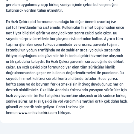
gereken uygulamayı açıp birkaç saniye içinde çekici bul seçeneğini
kullanarak yardım talep etmektir.
En Hızlı Çekici platformunun sunduğu bir diğer önemli avantaj ise
şeffaf fiyatlandırma sistemidir. Kullanıcılar hizmet başlamadan önce
net fiyat bilgisini görür ve onayladıktan sonra çekici yola çıkar. Bu
sayede sürpriz ücretlerle karşılaşma riski ortadan kalkar. Ayrıca tüm
taşıma işlemleri sigorta kapsamındadır ve aracınız güvenle taşınır.
İstanbul’un yoğun trafiğinde ya da şehirler arası yolculuk sırasında
ihtiyaç duyduğunuzda güvenilir bir İstanbul çekici hizmetine ulaşmak
artık çok daha kolaydır. En Hızlı Çekici güvenilir sürücü ağı ile de dikkat
çeker. En Hızlı Çekici platformunda yer alan tüm sürücüler kimlik
doğrulamasından geçer ve kullanıcı değerlendirmeleri ile puanlanır. Bu
sayede hizmet kalitesi sürekli kontrol altında tutulur. Gece yarısı,
hafta sonu ya da bayram fark etmeksizin ihtiyaç duyduğunuz her an
destek alabilirsiniz. Özellikle Anadolu Yakası’nda yaşayan sürücüler için
hızlı ve güvenilir bir Kartal çekici hizmetine ulaşmak artık sadece birkaç
saniye sürer. En Hızlı Çekici ile yol yardım hizmetleri artık çok daha hızlı,
güvenli ve pratik hale geliyor. Daha fazlası için
hemen
www.enhizlicekici.com
tıklayın.