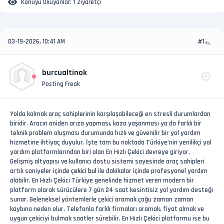
Konuyu Okuyanlar:
1 Ziyaretçi
03-19-2026, 10:41 AM
#1
burcualtinok
Posting Freak
Yolda kalmak araç sahiplerinin karşılaşabileceği en stresli durumlardan
biridir. Aracın aniden arıza yapması, kaza yaşanması ya da farklı bir
teknik problem oluşması durumunda hızlı ve güvenilir bir yol yardım
hizmetine ihtiyaç duyulur. İşte tam bu noktada Türkiye’nin yenilikçi yol
yardım platformlarından biri olan En Hızlı Çekici devreye giriyor.
Gelişmiş altyapısı ve kullanıcı dostu sistemi sayesinde araç sahipleri
artık saniyeler içinde
çekici bul
ile dakikalar içinde profesyonel yardım
alabilir. En Hızlı Çekici Türkiye genelinde hizmet veren modern bir
platform olarak sürücülere 7 gün 24 saat kesintisiz yol yardım desteği
sunar. Geleneksel yöntemlerle çekici aramak çoğu zaman zaman
kaybına neden olur. Telefonla farklı firmaları aramak, fiyat almak ve
uygun çekiciyi bulmak saatler sürebilir. En Hızlı Çekici platformu ise bu