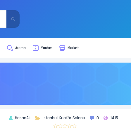
i
Arama
Yardım
Market
HasanAli
İstanbul Kuaför Salonu
0
1415