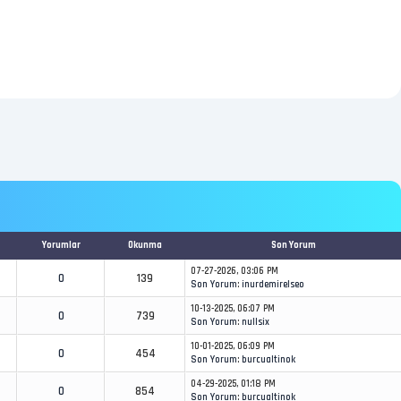
Yorumlar
Okunma
Son Yorum
07-27-2026, 03:06 PM
0
139
Son Yorum
:
inurdemirelseo
10-13-2025, 06:07 PM
0
739
Son Yorum
:
nullsix
10-01-2025, 06:09 PM
0
454
Son Yorum
:
burcualtinok
04-29-2025, 01:18 PM
0
854
Son Yorum
:
burcualtinok