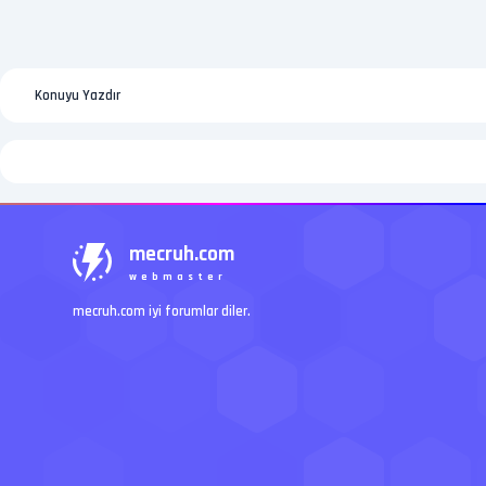
Konuyu Yazdır
mecruh.com
webmaster
mecruh.com iyi forumlar diler.