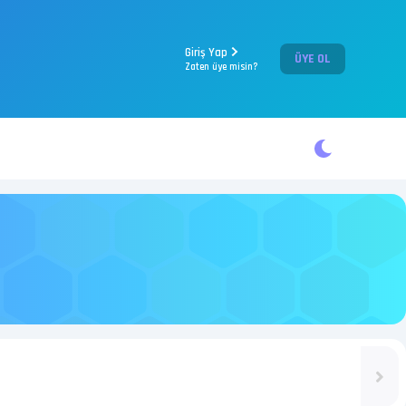
Giriş Yap
ÜYE OL
Zaten üye misin?